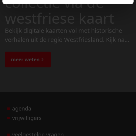
collectie via de
westfriese kaart
Bekijk digitale kaarten vol met historische
verhalen uit de regio Westfriesland. Kijk naar
de veranderingen in het landschap en lees
de bijzondere verhalen.
meer weten
agenda
vrijwilligers
veelgestelde vragen