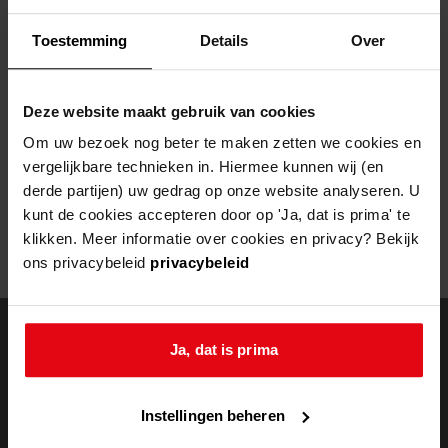
Helaas, er is een fout opgetreden
Toestemming
Details
Over
Door een fout tijdens het verwerken van deze pagina is het niet
mogelijk om deze pagina te kunnen bekijken.
Deze website maakt gebruik van cookies
404
- Not Found
Om uw bezoek nog beter te maken zetten we cookies en
vergelijkbare technieken in. Hiermee kunnen wij (en
Mogelijk kunt u deze pagina niet bezoeken door:
derde partijen) uw gedrag op onze website analyseren. U
kunt de cookies accepteren door op 'Ja, dat is prima' te
een
verouderde bladwijzer/favoriet
klikken. Meer informatie over cookies en privacy? Bekijk
een zoekmachine heeft een
verouderde lijst van de website
ons privacybeleid
privacybeleid
een
fout getypt
adres
Ja, dat is prima
doorzoek de
Instellingen beheren