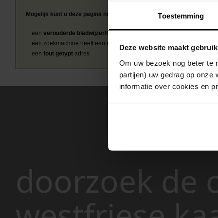
Mogelijk kunt u deze pagina niet bezoeken door:
Toestemming
een
verouderde bladwijzer/favoriet
een zoekmachine heeft een
verouderde lijst van de website
Deze website maakt gebruik
een
fout getypt
adres
Om uw bezoek nog beter te m
partijen) uw gedrag op onze 
informatie over cookies en p
doorzoek de c
westfriese ka