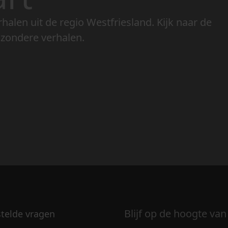
rhalen uit de regio Westfriesland. Kijk naar de
jzondere verhalen.
Blijf op de hoogte van
stelde vragen