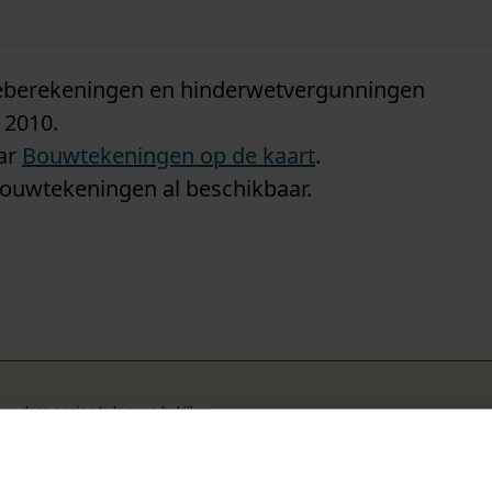
n
tieberekeningen en hinderwetvergunningen
 2010.
aar
Bouwtekeningen op de kaart
.
bouwtekeningen al beschikbaar.
k om deze pagina te kunnen bekijken.