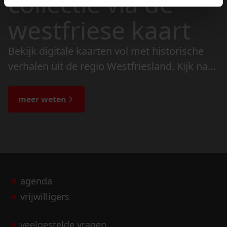
collectie via de
westfriese kaart
Bekijk digitale kaarten vol met historische
verhalen uit de regio Westfriesland. Kijk naar
de veranderingen in het landschap en lees
de bijzondere verhalen.
meer weten
agenda
vrijwilligers
veelgestelde vragen