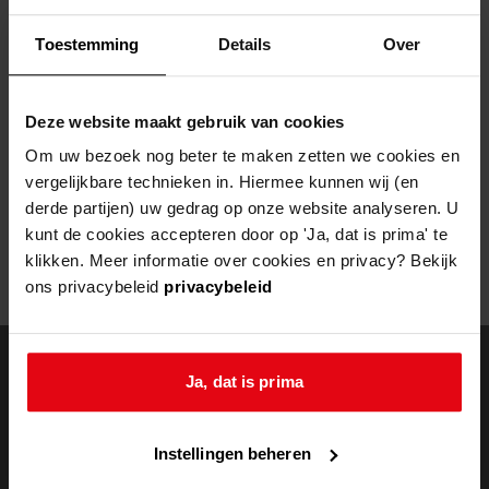
Helaas, er is een fout opgetreden
Toestemming
Details
Over
Door een fout tijdens het verwerken van deze pagina is het niet
mogelijk om deze pagina te kunnen bekijken.
Deze website maakt gebruik van cookies
404
- Not Found
Om uw bezoek nog beter te maken zetten we cookies en
vergelijkbare technieken in. Hiermee kunnen wij (en
Mogelijk kunt u deze pagina niet bezoeken door:
derde partijen) uw gedrag op onze website analyseren. U
kunt de cookies accepteren door op 'Ja, dat is prima' te
een
verouderde bladwijzer/favoriet
klikken. Meer informatie over cookies en privacy? Bekijk
een zoekmachine heeft een
verouderde lijst van de website
ons privacybeleid
privacybeleid
een
fout getypt
adres
Ja, dat is prima
doorzoek de
Instellingen beheren