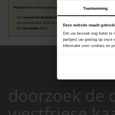
Mogelijk kunt u deze pagina niet bezoeken door:
Toestemming
een
verouderde bladwijzer/favoriet
een zoekmachine heeft een
verouderde lijst van de website
Deze website maakt gebruik
een
fout getypt
adres
Om uw bezoek nog beter te m
partijen) uw gedrag op onze 
informatie over cookies en p
doorzoek de c
westfriese ka