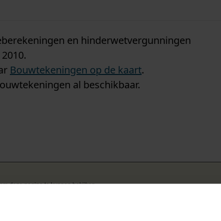
n
tieberekeningen en hinderwetvergunningen
 2010.
aar
Bouwtekeningen op de kaart
.
bouwtekeningen al beschikbaar.
k om deze pagina te kunnen bekijken.