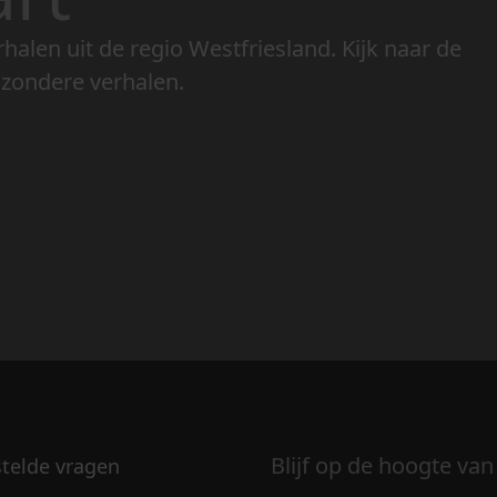
rhalen uit de regio Westfriesland. Kijk naar de
jzondere verhalen.
Blijf op de hoogte van
stelde vragen