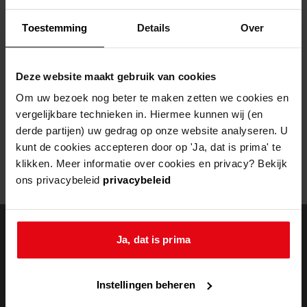
Helaas, er is een fout opgetreden
Toestemming
Details
Over
Door een fout tijdens het verwerken van deze pagina is het niet
mogelijk om deze pagina te kunnen bekijken.
Deze website maakt gebruik van cookies
404
- Not Found
Om uw bezoek nog beter te maken zetten we cookies en
vergelijkbare technieken in. Hiermee kunnen wij (en
Mogelijk kunt u deze pagina niet bezoeken door:
derde partijen) uw gedrag op onze website analyseren. U
kunt de cookies accepteren door op 'Ja, dat is prima' te
een
verouderde bladwijzer/favoriet
klikken. Meer informatie over cookies en privacy? Bekijk
een zoekmachine heeft een
verouderde lijst van de website
ons privacybeleid
privacybeleid
een
fout getypt
adres
Ja, dat is prima
doorzoek de
Instellingen beheren