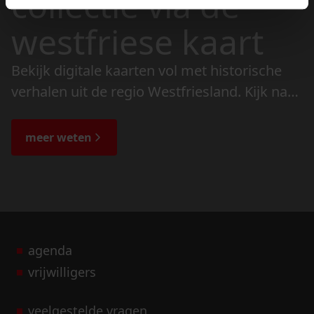
collectie via de
westfriese kaart
Bekijk digitale kaarten vol met historische
verhalen uit de regio Westfriesland. Kijk naar
de veranderingen in het landschap en lees
de bijzondere verhalen.
meer weten
agenda
vrijwilligers
veelgestelde vragen