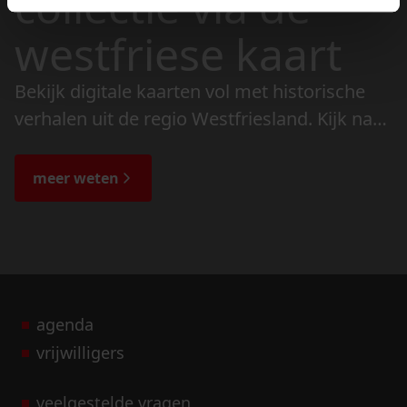
collectie via de
westfriese kaart
Bekijk digitale kaarten vol met historische
verhalen uit de regio Westfriesland. Kijk naar
de veranderingen in het landschap en lees
de bijzondere verhalen.
meer weten
agenda
vrijwilligers
veelgestelde vragen