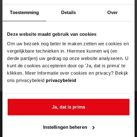
Helaas, er is een fout opgetreden
Toestemming
Details
Over
Door een fout tijdens het verwerken van deze pagina is het niet
mogelijk om deze pagina te kunnen bekijken.
Deze website maakt gebruik van cookies
404
- Not Found
Om uw bezoek nog beter te maken zetten we cookies en
vergelijkbare technieken in. Hiermee kunnen wij (en
Mogelijk kunt u deze pagina niet bezoeken door:
derde partijen) uw gedrag op onze website analyseren. U
kunt de cookies accepteren door op 'Ja, dat is prima' te
een
verouderde bladwijzer/favoriet
klikken. Meer informatie over cookies en privacy? Bekijk
een zoekmachine heeft een
verouderde lijst van de website
ons privacybeleid
privacybeleid
een
fout getypt
adres
Ja, dat is prima
doorzoek de
Instellingen beheren