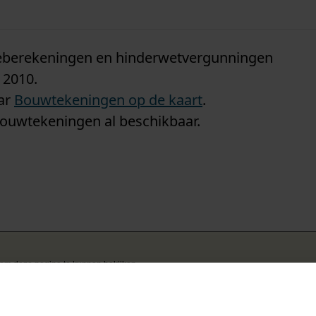
n
tieberekeningen en hinderwetvergunningen
 2010.
aar
Bouwtekeningen op de kaart
.
bouwtekeningen al beschikbaar.
k om deze pagina te kunnen bekijken.