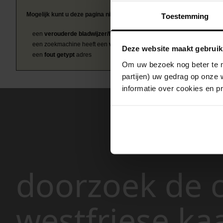
Mogelijk kunt u deze pagina niet bezoeken door:
Toestemming
een
verouderde bladwijzer/favoriet
een zoekmachine heeft een
verouderde lijst van de website
Deze website maakt gebruik
een
fout getypt
adres
Om uw bezoek nog beter te m
partijen) uw gedrag op onze 
informatie over cookies en p
doorzoek de c
westfriese ka