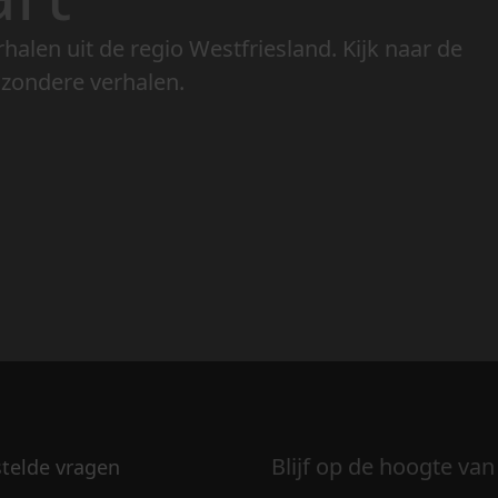
rhalen uit de regio Westfriesland. Kijk naar de
jzondere verhalen.
Blijf op de hoogte van
stelde vragen