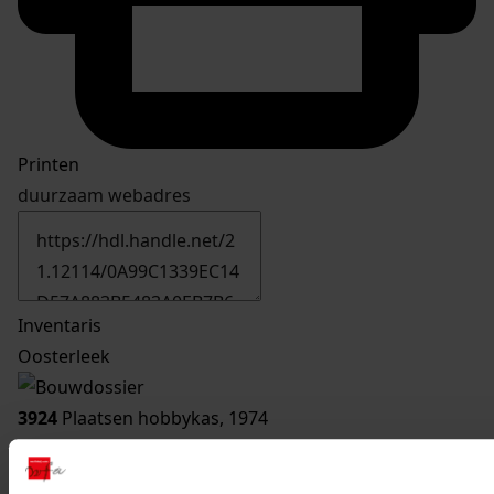
Printen
duurzaam webadres
Inventaris
Oosterleek
3924
Plaatsen hobbykas, 1974
Datering
:
1974