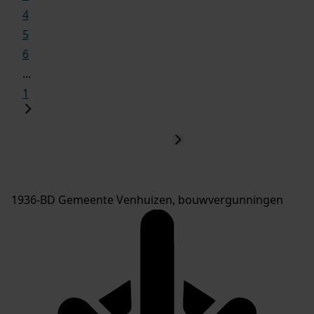
4
5
6
...
1
1936-BD Gemeente Venhuizen, bouwvergunningen