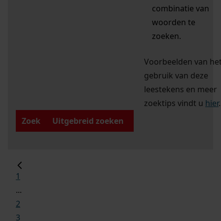
combinatie van
woorden te
zoeken.
Voorbeelden van he
gebruik van deze
leestekens en meer
zoektips vindt u
hier
.
Zoek
Uitgebreid zoeken
1
...
2
3