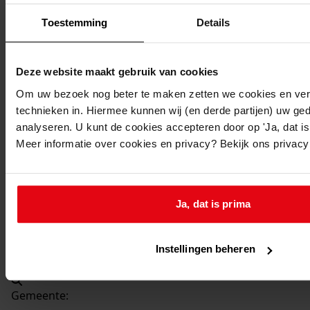
Beschrijving:
Toestemming
Details
Plaatsen hobbykas
Datum vergunning:
28-10-1974
Deze website maakt gebruik van cookies
Adres:
Om uw bezoek nog beter te maken zetten we cookies en verg
technieken in. Hiermee kunnen wij (en derde partijen) uw ge
Oosterleek, Oosterleek 3
analyseren. U kunt de cookies accepteren door op 'Ja, dat is 
Meer informatie over cookies en privacy? Bekijk ons privac
Nieuw adres:
Oosterleek, Oosterleek 3
Ja, dat is prima
Perceel:
Instellingen beheren
Venhuizen, sectie C 418
Gemeente: