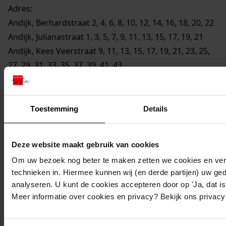
Adres:
Andijk, Berhardstraat 2, 4, 6, 8, 10, 12, 14, 16, 18, 20, 22
Andijk, Julianastraat 1, 3, 5, 7, 9, 11, 13, 15, 17, 19, 21
Andijk, Kees Veerstraat 9, 11, 13, 15, 17, 19, 21, 23, 25,
27, 29, 31, 33, 35, 37, 39, 41, 43
Andijk, Sorghvlietlaan 21, 23, 25, 27, 29, 31
Perceel:
Toestemming
Details
Andijk, sectie D 2949
Gemeente:
Deze website maakt gebruik van cookies
Andijk
Om uw bezoek nog beter te maken zetten we cookies en verg
Architect:
technieken in. Hiermee kunnen wij (en derde partijen) uw ge
analyseren. U kunt de cookies accepteren door op 'Ja, dat is 
J.R. Zeeman
Meer informatie over cookies en privacy? Bekijk ons privac
NB
:
Vergunning verleend ex artikel 20 van de