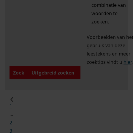
combinatie van
woorden te
zoeken.
Voorbeelden van he
gebruik van deze
leestekens en meer
zoektips vindt u
hier
.
Zoek
Uitgebreid zoeken
1
...
2
3