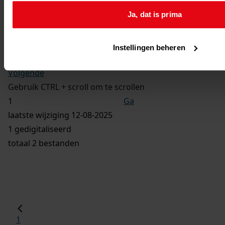
Wederopbouwwet
Ja, dat is prima
Ga naar dit stuk:
Bouw van 46 woningwetwoningen, 1964
Instellingen beheren
Vorige
Volgende
Gebruik CTRL + scroll om te scrollen
Ga
laatste wijziging 12-08-2025
1 gedigitaliseerd
totaal 2 bestanden
1