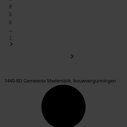
4
5
6
...
1
1440-BD Gemeente Medemblik, bouwvergunningen