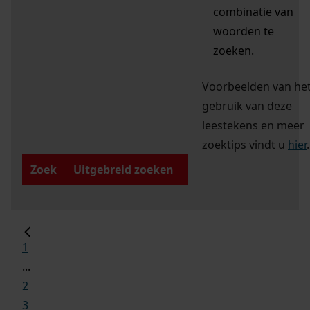
combinatie van
woorden te
zoeken.
Voorbeelden van he
gebruik van deze
leestekens en meer
zoektips vindt u
hier
.
Zoek
Uitgebreid zoeken
1
...
2
3