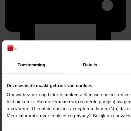
Toestemming
Details
Printen
duurzaam webadres
Deze website maakt gebruik van cookies
Om uw bezoek nog beter te maken zetten we cookies en verg
technieken in. Hiermee kunnen wij (en derde partijen) uw ge
Inventaris
analyseren. U kunt de cookies accepteren door op 'Ja, dat is 
Meer informatie over cookies en privacy? Bekijk ons privac
1. Medemblik 1933-1980
1.44. Nummers 2188 t/m 2193