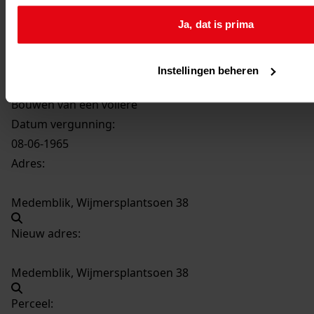
2191
Bouwen van een voliere, 08-06-1965
Ja, dat is prima
Datering
:
08-06-1965
Instellingen beheren
Beschrijving:
Bouwen van een voliere
Datum vergunning:
08-06-1965
Adres:
Medemblik, Wijmersplantsoen 38
Nieuw adres:
Medemblik, Wijmersplantsoen 38
Perceel: