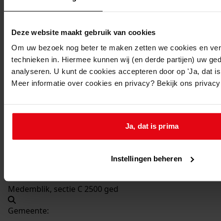
Beschrijving:
Plaatsen van dakkapel
Deze website maakt gebruik van cookies
Datum vergunning:
02-11-1993
Om uw bezoek nog beter te maken zetten we cookies en verg
technieken in. Hiermee kunnen wij (en derde partijen) uw ge
Adres:
analyseren. U kunt de cookies accepteren door op 'Ja, dat is 
Meer informatie over cookies en privacy? Bekijk ons privac
Medemblik, Baanweydt 6
Nieuw adres:
Ja, dat is prima
Medemblik, Baanweydt 6
Instellingen beheren
Perceel:
Medemblik, sectie C 2500 ged
Gemeente: