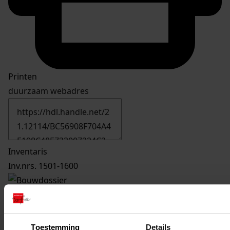
Printen
duurzaam webadres
Inventaris
Inv.nrs. 1501-1600
1552
Plaatsen van dakkapel, 1993-1993
Datering
:
1993-1993
Toestemming
Details