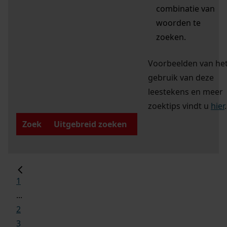
combinatie van
woorden te
zoeken.
Voorbeelden van he
gebruik van deze
leestekens en meer
zoektips vindt u
hier
.
Zoek
Uitgebreid zoeken
1
...
2
3