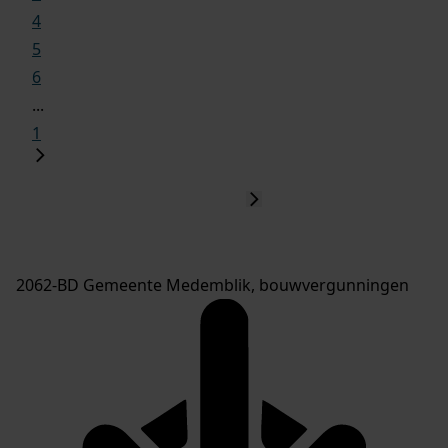
4
5
6
...
1
2062-BD Gemeente Medemblik, bouwvergunningen