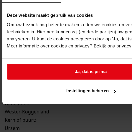
en 8 vrije sectorwoningen aan het Geesterland , 1993
Datering
:
Deze website maakt gebruik van cookies
1993
Om uw bezoek nog beter te maken zetten we cookies en verg
Beschrijving:
technieken in. Hiermee kunnen wij (en derde partijen) uw ge
het bouwen van 7 sociale koopwoningen aan het
analyseren. U kunt de cookies accepteren door op 'Ja, dat is 
Henneland, 5 vrije sectorwoningen aan het Henneland
Meer informatie over cookies en privacy? Bekijk ons privac
en 8 vrije sectorwoningen aan het Geesterland
Datum vergunning:
21-12-1993
Ja, dat is prima
Adres:
Ursem, Geesterland 2, 4, 6, 8, 10, 12, 14, 16
Instellingen beheren
Ursem, Henneland 1, 3, 5, 7, 9, 11, 13, 15, 17, 19, 21, 23
Gemeente:
Wester-Koggenland
Kern of buurt:
Ursem