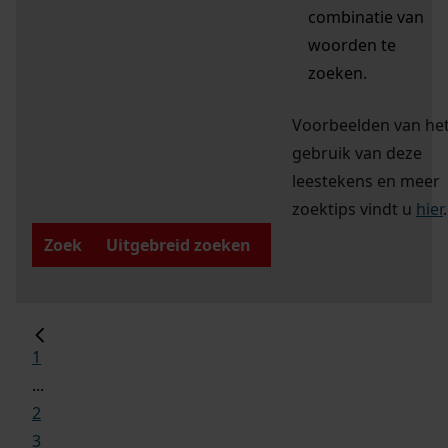
combinatie van
woorden te
zoeken.
Voorbeelden van he
gebruik van deze
leestekens en meer
zoektips vindt u
hier
.
Zoek
Uitgebreid zoeken
1
...
2
3