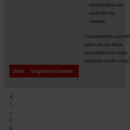
combinatie van
woorden te
zoeken.
Voorbeelden van he
gebruik van deze
leestekens en meer
zoektips vindt u
hier
.
Zoek
Uitgebreid zoeken
1
...
2
3