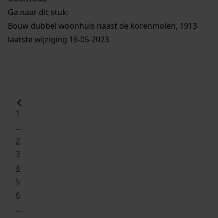
Ga naar dit stuk:
Bouw dubbel woonhuis naast de korenmolen, 1913
laatste wijziging 16-05-2023
1
...
2
3
4
5
6
...