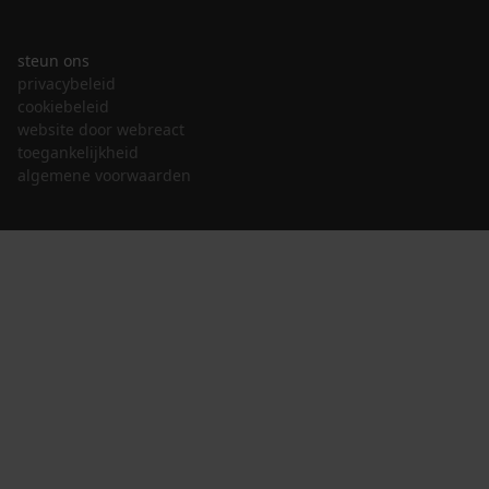
steun ons
privacybeleid
cookiebeleid
website door webreact
toegankelijkheid
algemene voorwaarden