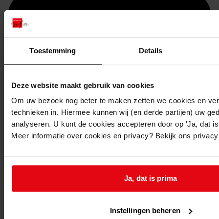
Toestemming
Details
Deze website maakt gebruik van cookies
Om uw bezoek nog beter te maken zetten we cookies en verg
technieken in. Hiermee kunnen wij (en derde partijen) uw ge
Printen
analyseren. U kunt de cookies accepteren door op 'Ja, dat is 
Meer informatie over cookies en privacy? Bekijk ons privac
duurzaam webadres
Ja, dat is prima
Inventaris
Bouwvergunningen uit toegang 0822
Instellingen beheren