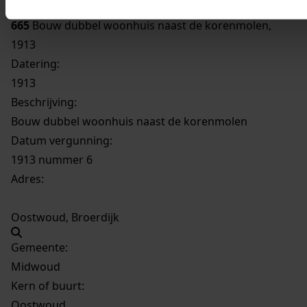
665
Bouw dubbel woonhuis naast de korenmolen,
1913
Datering
:
1913
Beschrijving:
Bouw dubbel woonhuis naast de korenmolen
Datum vergunning:
1913 nummer 6
Adres:
Oostwoud, Broerdijk
Gemeente:
Midwoud
Kern of buurt:
Oostwoud