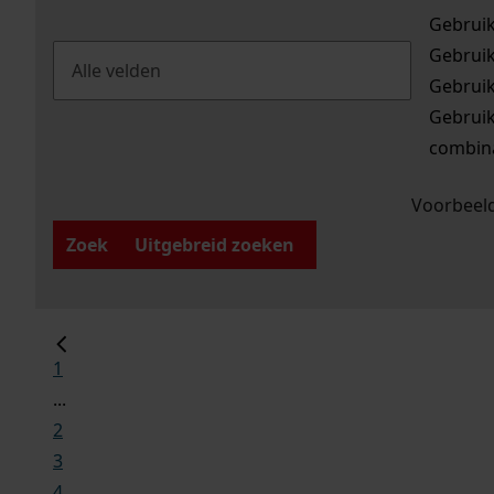
Gebrui
Gebrui
Gebrui
Gebrui
combina
Voorbeeld
Zoek
Uitgebreid zoeken
1
...
2
3
4