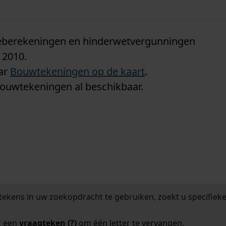
n
tieberekeningen en hinderwetvergunningen
 2010.
aar
Bouwtekeningen op de kaart
.
bouwtekeningen al beschikbaar.
tekens in uw zoekopdracht te gebruiken, zoekt u specifieker
k een
vraagteken (?)
om één letter te vervangen.