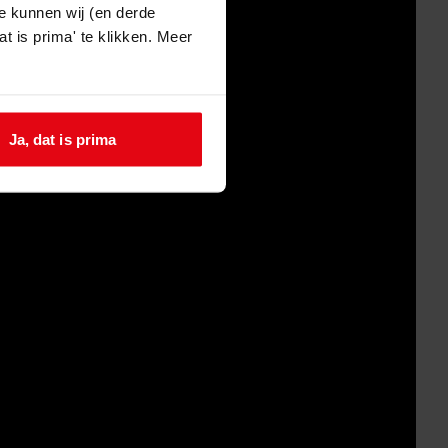
e kunnen wij (en derde
t is prima' te klikken. Meer
Ja, dat is prima