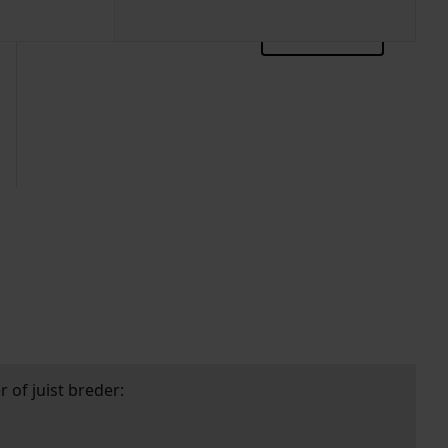
zoektips
 of juist breder: