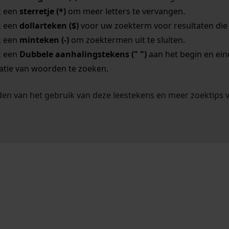
k een
sterretje (*)
om meer letters te vervangen.
k een
dollarteken ($)
voor uw zoekterm voor resultaten die o
k een
minteken (-)
om zoektermen uit te sluiten.
k een
Dubbele aanhalingstekens (" ")
aan het begin en ei
tie van woorden te zoeken.
en van het gebruik van deze leestekens en meer zoektips 