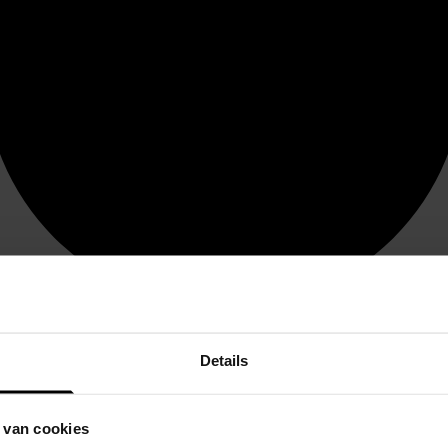
Details
 van cookies