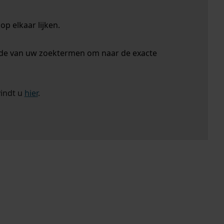
p elkaar lijken.
nde van uw zoektermen om naar de exacte
vindt u
hier
.