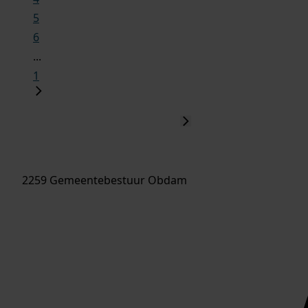
5
6
...
1
2259 Gemeentebestuur Obdam