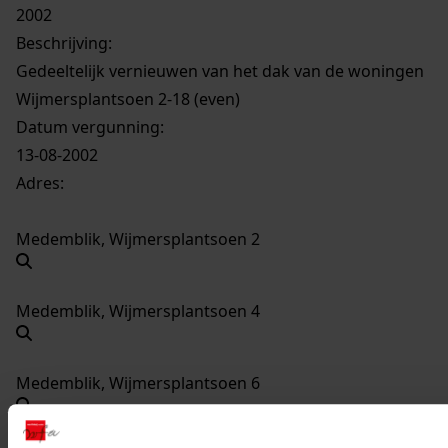
2002
Beschrijving:
Gedeeltelijk vernieuwen van het dak van de woningen
Wijmersplantsoen 2-18 (even)
Datum vergunning:
13-08-2002
Adres:
Medemblik, Wijmersplantsoen 2
Medemblik, Wijmersplantsoen 4
Medemblik, Wijmersplantsoen 6