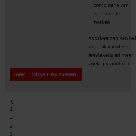
combinatie van
woorden te
zoeken.
Voorbeelden van he
gebruik van deze
leestekens en meer
zoektips vindt u
hier
.
Zoek
Uitgebreid zoeken
1
...
2
3