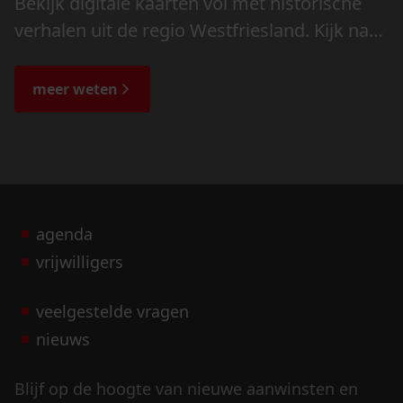
Bekijk digitale kaarten vol met historische
verhalen uit de regio Westfriesland. Kijk naar
de veranderingen in het landschap en lees
de bijzondere verhalen.
meer weten
agenda
vrijwilligers
veelgestelde vragen
nieuws
Blijf op de hoogte van nieuwe aanwinsten en