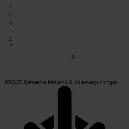
4
5
6
...
1
2062-BD Gemeente Medemblik, bouwvergunningen