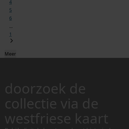
4
5
6
...
1
Meer
doorzoek de
collectie via de
westfriese kaart