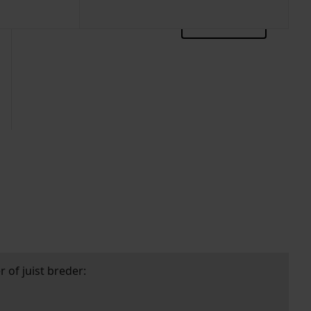
zoektips
 of juist breder: