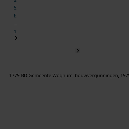
5
6
...
1
1779-BD Gemeente Wognum, bouwvergunningen, 197