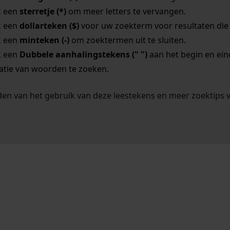
k een
sterretje (*)
om meer letters te vervangen.
k een
dollarteken ($)
voor uw zoekterm voor resultaten die o
k een
minteken (-)
om zoektermen uit te sluiten.
k een
Dubbele aanhalingstekens (" ")
aan het begin en ei
tie van woorden te zoeken.
en van het gebruik van deze leestekens en meer zoektips 