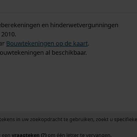
n
tieberekeningen en hinderwetvergunningen
 2010.
aar
Bouwtekeningen op de kaart
.
bouwtekeningen al beschikbaar.
tekens in uw zoekopdracht te gebruiken, zoekt u specifieker
k een
vraagteken (?)
om één letter te vervangen.