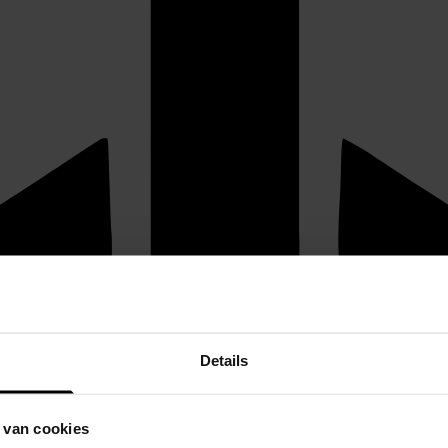
Details
 van cookies