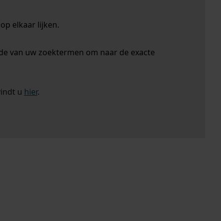
p elkaar lijken.
nde van uw zoektermen om naar de exacte
vindt u
hier
.