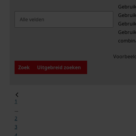
Gebrui
Gebrui
Gebrui
Gebrui
combina
Voorbeeld
Zoek
Uitgebreid zoeken
1
...
2
3
4