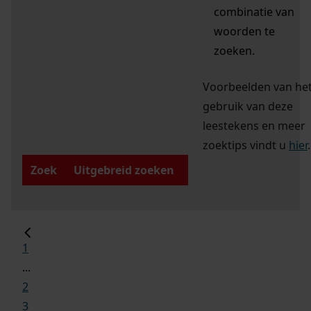
combinatie van
woorden te
zoeken.
Voorbeelden van he
gebruik van deze
leestekens en meer
zoektips vindt u
hier
.
Zoek
Uitgebreid zoeken
1
...
2
3