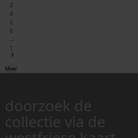
3
4
5
6
...
1
Meer
doorzoek de
collectie via de
westfriese kaart