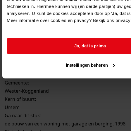
Datering
:
technieken in. Hiermee kunnen wij (en derde partijen) uw ge
1998
analyseren. U kunt de cookies accepteren door op 'Ja, dat is 
Beschrijving:
Meer informatie over cookies en privacy? Bekijk ons privac
de bouw van een woning met garage en berging
Datum vergunning:
01-09-1998
Ja, dat is prima
Adres:
Instellingen beheren
Ursem, Geesterland 24
Gemeente:
Wester-Koggenland
Kern of buurt:
Ursem
Ga naar dit stuk:
de bouw van een woning met garage en berging, 1998