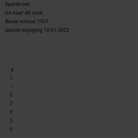
Spanbroek
Ga naar dit stuk:
Bouw schuur, 1927
laatste wijziging 10-01-2023
1
...
2
3
4
5
6
...