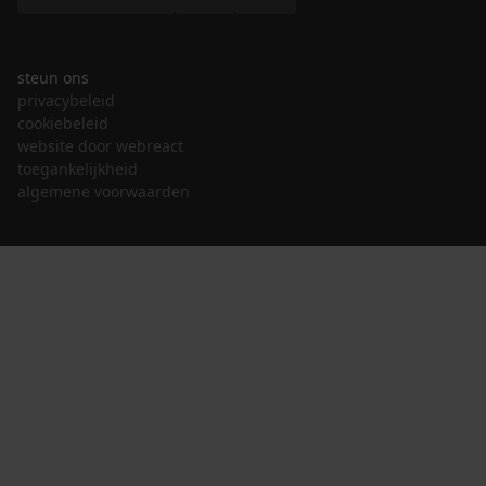
steun ons
privacybeleid
cookiebeleid
website door webreact
toegankelijkheid
algemene voorwaarden