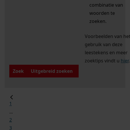
combinatie van
woorden te
zoeken.
Voorbeelden van he
gebruik van deze
leestekens en meer
zoektips vindt u
hier
.
Zoek
Uitgebreid zoeken
1
...
2
3