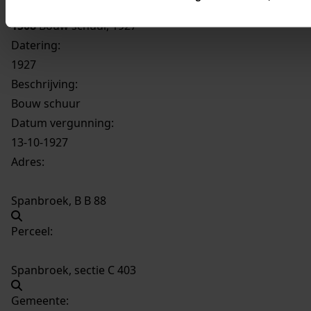
1508
Bouw schuur, 1927
Datering
:
1927
Beschrijving:
Bouw schuur
Datum vergunning:
13-10-1927
Adres:
Spanbroek, B B 88
Perceel:
Spanbroek, sectie C 403
Gemeente: