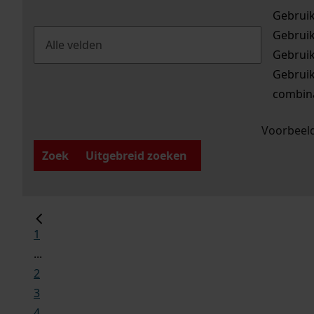
Gebrui
Gebrui
Gebrui
Gebrui
combina
Voorbeeld
Zoek
Uitgebreid zoeken
1
...
2
3
4