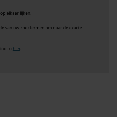
p elkaar lijken.
nde van uw zoektermen om naar de exacte
vindt u
hier
.