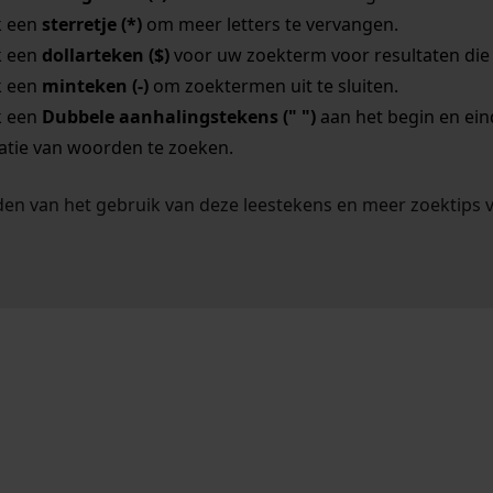
k een
sterretje (*)
om meer letters te vervangen.
k een
dollarteken ($)
voor uw zoekterm voor resultaten die o
k een
minteken (-)
om zoektermen uit te sluiten.
k een
Dubbele aanhalingstekens (" ")
aan het begin en ei
tie van woorden te zoeken.
en van het gebruik van deze leestekens en meer zoektips 