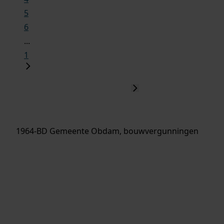
5
6
...
1
1964-BD Gemeente Obdam, bouwvergunningen