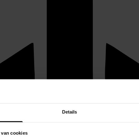
Details
 van cookies