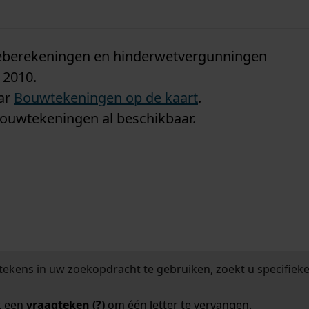
n
tieberekeningen en hinderwetvergunningen
 2010.
aar
Bouwtekeningen op de kaart
.
bouwtekeningen al beschikbaar.
tekens in uw zoekopdracht te gebruiken, zoekt u specifieker
k een
vraagteken (?)
om één letter te vervangen.