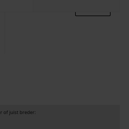
zoektips
 of juist breder: