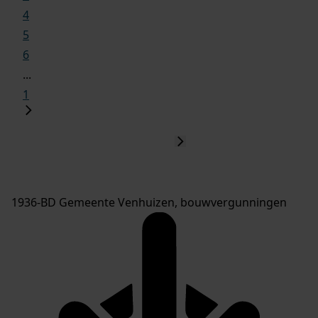
4
5
6
...
1
1936-BD Gemeente Venhuizen, bouwvergunningen