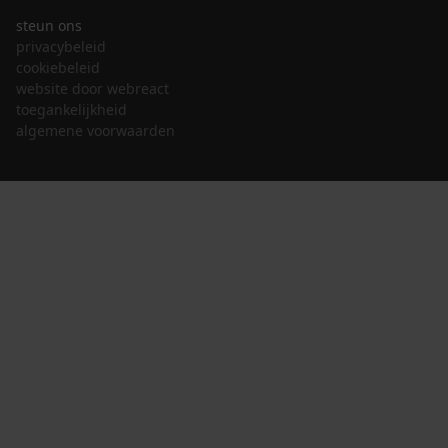
steun ons
privacybeleid
cookiebeleid
website door webreact
toegankelijkheid
algemene voorwaarden