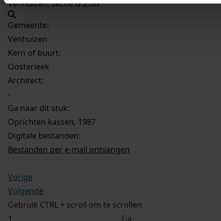
Venhuizen, sectie G 2387
Gemeente:
Venhuizen
Kern of buurt:
Oosterleek
Architect:
-
Ga naar dit stuk:
Oprichten kassen, 1987
Digitale bestanden:
Bestanden per e-mail ontvangen
Vorige
Volgende
Gebruik CTRL + scroll om te scrollen
Ga