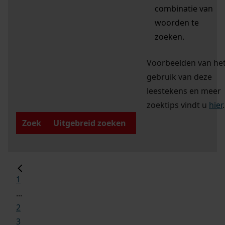
combinatie van
woorden te
zoeken.
Voorbeelden van he
gebruik van deze
leestekens en meer
zoektips vindt u
hier
.
Zoek
Uitgebreid zoeken
1
...
2
3