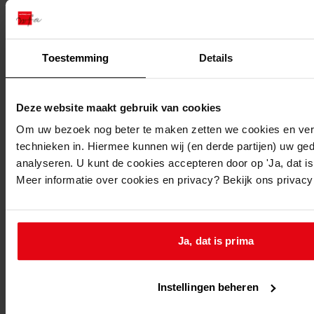
Beschrijving:
Oprichten kassen
Datum vergunning:
Toestemming
Details
02-06-1987
Adres:
Deze website maakt gebruik van cookies
Oosterleek, Lekerweg 10-12
Om uw bezoek nog beter te maken zetten we cookies en verg
technieken in. Hiermee kunnen wij (en derde partijen) uw ge
Nieuw adres:
analyseren. U kunt de cookies accepteren door op 'Ja, dat is 
Meer informatie over cookies en privacy? Bekijk ons privac
Oosterleek, Lekerweg 10a
Perceel:
Ja, dat is prima
Venhuizen, sectie H 1201
Instellingen beheren