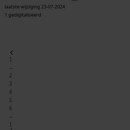
laatste wijziging 23-07-2024
1 gedigitaliseerd
1
...
2
3
4
5
6
...
1