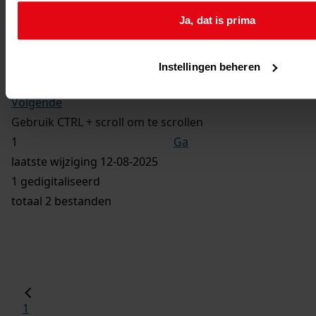
Wederopbouwwet
Ja, dat is prima
Ga naar dit stuk:
Bouw van 46 woningwetwoningen, 1964
Instellingen beheren
Vorige
Volgende
Gebruik CTRL + scroll om te scrollen
Ga
laatste wijziging 12-08-2025
1 gedigitaliseerd
totaal 2 bestanden
1