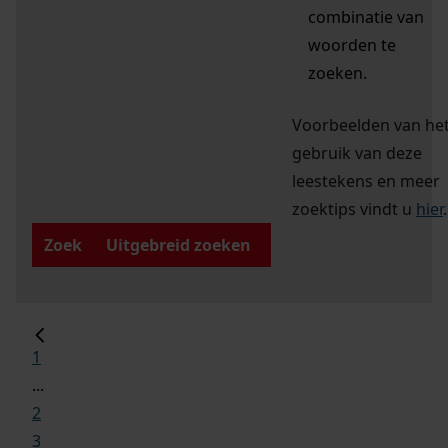
combinatie van
woorden te
zoeken.
Voorbeelden van he
gebruik van deze
leestekens en meer
zoektips vindt u
hier
.
Zoek
Uitgebreid zoeken
1
...
2
3