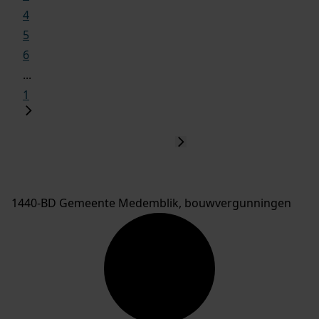
4
5
6
...
1
1440-BD Gemeente Medemblik, bouwvergunningen