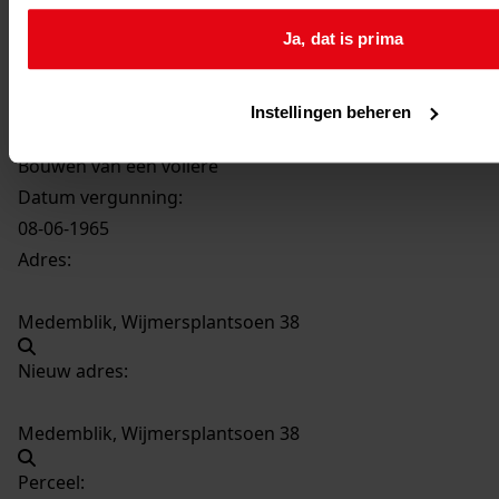
2191
Bouwen van een voliere, 08-06-1965
Ja, dat is prima
Datering
:
08-06-1965
Instellingen beheren
Beschrijving:
Bouwen van een voliere
Datum vergunning:
08-06-1965
Adres:
Medemblik, Wijmersplantsoen 38
Nieuw adres:
Medemblik, Wijmersplantsoen 38
Perceel: