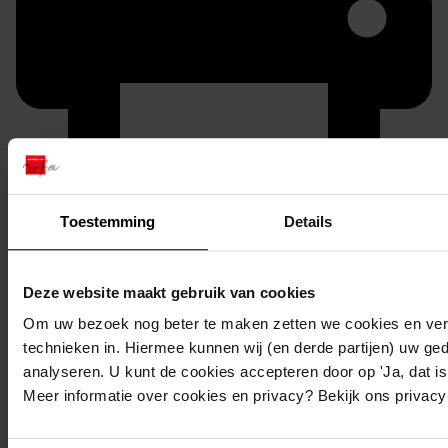
Toestemming
Details
Printen
duurzaam webadres
Deze website maakt gebruik van cookies
Om uw bezoek nog beter te maken zetten we cookies en verg
technieken in. Hiermee kunnen wij (en derde partijen) uw ge
Inventaris
analyseren. U kunt de cookies accepteren door op 'Ja, dat is 
Meer informatie over cookies en privacy? Bekijk ons privac
1. Medemblik 1933-1980
1.44. Nummers 2188 t/m 2193