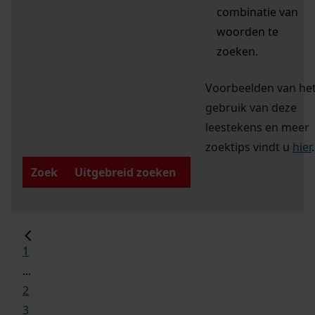
combinatie van
woorden te
zoeken.
Voorbeelden van he
gebruik van deze
leestekens en meer
zoektips vindt u
hier
.
Zoek
Uitgebreid zoeken
1
...
2
3