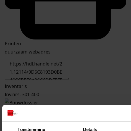
Printen
duurzaam webadres
Inventaris
Inv.nrs. 301-400
323
Plaatsen van een schuur, 2003-2003
Datering
:
2003-2003
Toestemming
Details