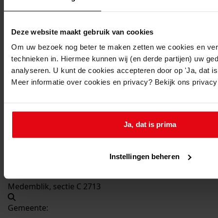
Beschrijving:
Plaatsen van een schuur
Deze website maakt gebruik van cookies
Datum vergunning:
17-06-2003
Om uw bezoek nog beter te maken zetten we cookies en verg
technieken in. Hiermee kunnen wij (en derde partijen) uw ge
Adres:
analyseren. U kunt de cookies accepteren door op 'Ja, dat is 
Meer informatie over cookies en privacy? Bekijk ons privac
Medemblik, Baanweydt 6
Nieuw adres:
Ja, dat is prima
Medemblik, Baanweydt 6
Instellingen beheren
Perceel:
Medemblik, sectie C 2713
Gemeente: