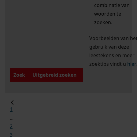
combinatie van
woorden te
zoeken.
Voorbeelden van he
gebruik van deze
leestekens en meer
zoektips vindt u
hier
.
Zoek
Uitgebreid zoeken
1
...
2
3