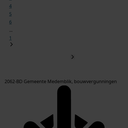
4
5
6
...
1
2062-BD Gemeente Medemblik, bouwvergunningen