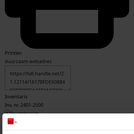
Printen
duurzaam webadres
Inventaris
Inv. nr. 2401-2500
2482
Plaatsen van een dakkapel, 1993-1994
Datering
: