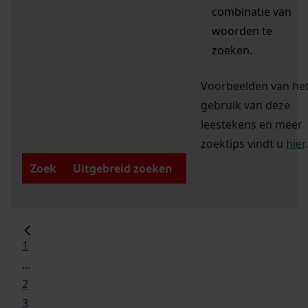
combinatie van
woorden te
zoeken.
Voorbeelden van he
gebruik van deze
leestekens en meer
zoektips vindt u
hier
.
Zoek
Uitgebreid zoeken
1
...
2
3