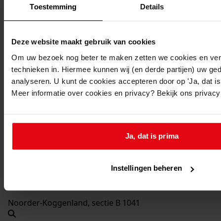
1993-1994
Toestemming
Details
Beschrijving:
Plaatsen van een dakkapel
Deze website maakt gebruik van cookies
Datum vergunning:
Om uw bezoek nog beter te maken zetten we cookies en verg
21-12-1993
technieken in. Hiermee kunnen wij (en derde partijen) uw ge
Adres:
analyseren. U kunt de cookies accepteren door op 'Ja, dat is 
Meer informatie over cookies en privacy? Bekijk ons privac
Oostwoud, Broerdijk 5
Nieuw adres:
Ja, dat is prima
Oostwoud, Broerdijk 5
Instellingen beheren
Perceel:
Noorder-Koggenland, sectie B 1041