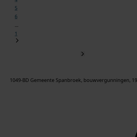
5
6
...
1
1049-BD Gemeente Spanbroek, bouwvergunningen, 19