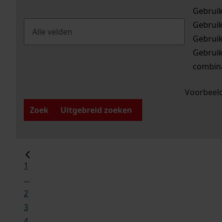
Gebrui
Gebrui
Gebrui
Gebrui
combina
Voorbeeld
Zoek
Uitgebreid zoeken
1
...
2
3
4