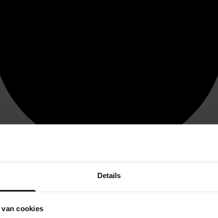
Details
 van cookies