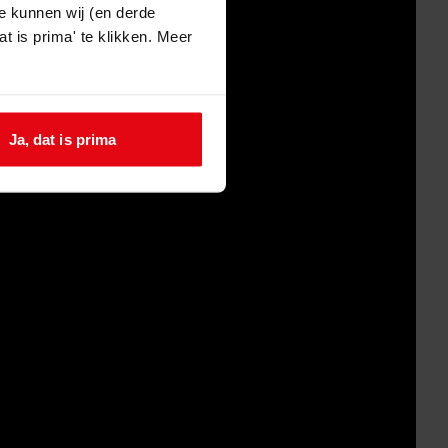
e kunnen wij (en derde
t is prima' te klikken. Meer
Ja, dat is prima