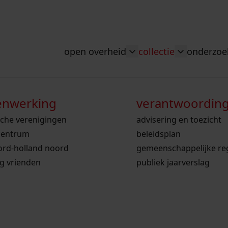
open overheid
collectie
onderzoe
Toggle submenu: "Ope
Toggle sub
nwerking
wet open overheid
doorzoek de collectie
zoekhulpen
voor scholen
verantwoordin
bekijk onze arc
sche verenigingen
gemeente stede broec
hele collectie
ons werkgebied
voor docenten
advisering en toezicht
bekijk de kaart
centrum
werksaam westfriesland
bibliotheek
onderzoek naar een huis, straat of wijk
voor leerlingen
beleidsplan
ord-holland noord
westfries archief
kranten
personen in de tweede wereldoorlog
voor studenten
gemeenschappelijke re
ng vrienden
personen
voorouderonderzoek
publiek jaarverslag
vergunningen
gen en
beeld en geluid