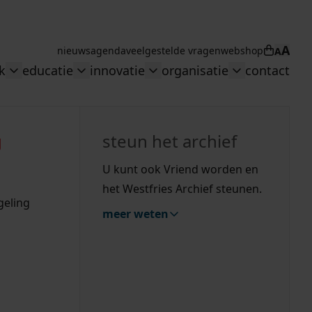
A
nieuws
agenda
veelgestelde vragen
webshop
A
Winkel
k
educatie
innovatie
organisatie
contact
n overheid"
menu: "Collectie"
Toggle submenu: "Onderzoek"
Toggle submenu: "educatie"
Toggle submenu: "innovati
Toggle subme
zoeken
g
hiefstukken op de westfriese kaart
vergunningen
uitleg nodig?
uitleg nodig?
geschiedenislokaal
steun het archief
bouwvergunningen
Wij helpen u op weg met een aantal zoektips.
Wij helpen u op weg met een aantal zoektips.
bekijk ons geschiedenislokaal
U kunt ook Vriend worden en
omgevingsvergunningen
het Westfries Archief steunen.
bekijk alle zoektips
bekijk alle zoektips
geling
meer weten
hulp nodig?
Deze zoektips helpen u op weg.