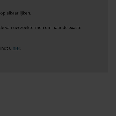
p elkaar lijken.
nde van uw zoektermen om naar de exacte
vindt u
hier
.