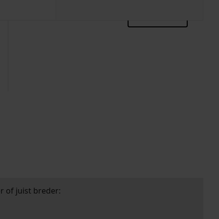
zoektips
 of juist breder: