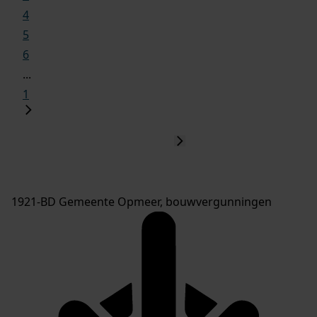
4
5
6
...
1
1921-BD Gemeente Opmeer, bouwvergunningen