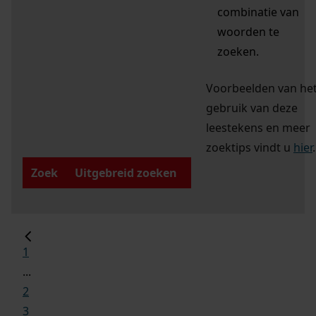
combinatie van
woorden te
zoeken.
Voorbeelden van he
gebruik van deze
leestekens en meer
zoektips vindt u
hier
.
Zoek
Uitgebreid zoeken
1
...
2
3