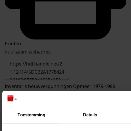
Printen
duurzaam webadres
Inventaris bouwvergunningen Opmeer 1979-1989
Inv. nrs. 1301-1400
1342
Aanbouw van een serre bij de toonkamer, 08-08-
Toestemming
Details
1989
Datering
: