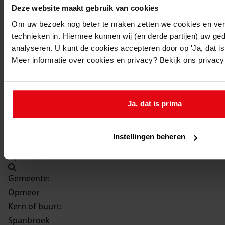
08-08-1989
Deze website maakt gebruik van cookies
Beschrijving:
Om uw bezoek nog beter te maken zetten we cookies en verg
Aanbouw van een serre bij de toonkamer
technieken in. Hiermee kunnen wij (en derde partijen) uw ge
analyseren. U kunt de cookies accepteren door op 'Ja, dat is 
Datum vergunning:
Meer informatie over cookies en privacy? Bekijk ons privac
08-08-1989
Adres:
Ja, dat is prima
Spanbroek, Spanbroekerweg 31
Perceel:
Instellingen beheren
Opmeer, sectie F 0930
Gemeente:
Opmeer
Kern of buurt:
Spanbroek