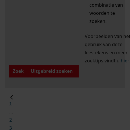
combinatie van
woorden te
zoeken.
Voorbeelden van he
gebruik van deze
leestekens en meer
zoektips vindt u
hier
.
Zoek
Uitgebreid zoeken
1
...
2
3