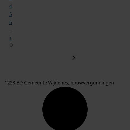
4
5
6
...
1
1223-BD Gemeente Wijdenes, bouwvergunningen