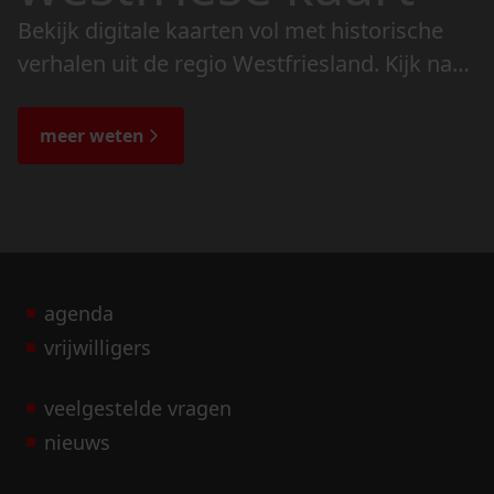
Bekijk digitale kaarten vol met historische
verhalen uit de regio Westfriesland. Kijk naar
de veranderingen in het landschap en lees
de bijzondere verhalen.
meer weten
agenda
vrijwilligers
veelgestelde vragen
nieuws