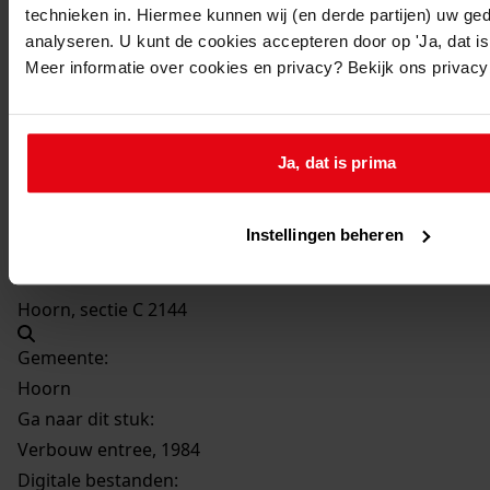
Beschrijving:
technieken in. Hiermee kunnen wij (en derde partijen) uw ge
analyseren. U kunt de cookies accepteren door op 'Ja, dat is 
Verbouw entree
Meer informatie over cookies en privacy? Bekijk ons privac
Datum vergunning:
04-09-1984
Adres:
Ja, dat is prima
Hoorn, De Vang 39
Instellingen beheren
Perceel:
Hoorn, sectie C 2144
Gemeente:
Hoorn
Ga naar dit stuk:
Verbouw entree, 1984
Digitale bestanden: