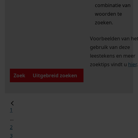
combinatie van
woorden te
zoeken.
Voorbeelden van he
gebruik van deze
leestekens en meer
zoektips vindt u
hier
.
Zoek
Uitgebreid zoeken
1
...
2
3