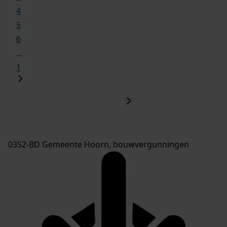
4
5
6
...
1
0352-BD Gemeente Hoorn, bouwvergunningen