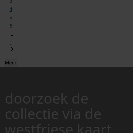
3
4
5
6
...
1
Meer
doorzoek de
collectie via de
westfriese kaart