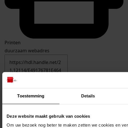
Printen
duurzaam webadres
Inventaris
Inv.nrs. 3601-3700
Toestemming
Details
3669
Verbouw entree, 1984
Datering
:
Deze website maakt gebruik van cookies
1984
Om uw bezoek nog beter te maken zetten we cookies en verg