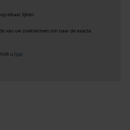
p elkaar lijken.
nde van uw zoektermen om naar de exacte
vindt u
hier
.