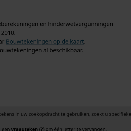
n
tieberekeningen en hinderwetvergunningen
 2010.
aar
Bouwtekeningen op de kaart
.
bouwtekeningen al beschikbaar.
tekens in uw zoekopdracht te gebruiken, zoekt u specifieker
k een
vraagteken (?)
om één letter te vervangen.