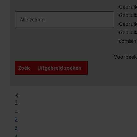
Gebrui
Gebrui
Gebrui
Gebrui
combina
Voorbeeld
Zoek
Uitgebreid zoeken
1
...
2
3
4