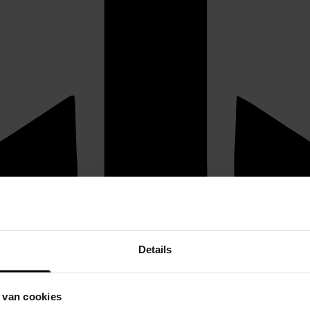
Details
 van cookies