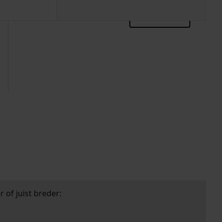
zoektips
 of juist breder: