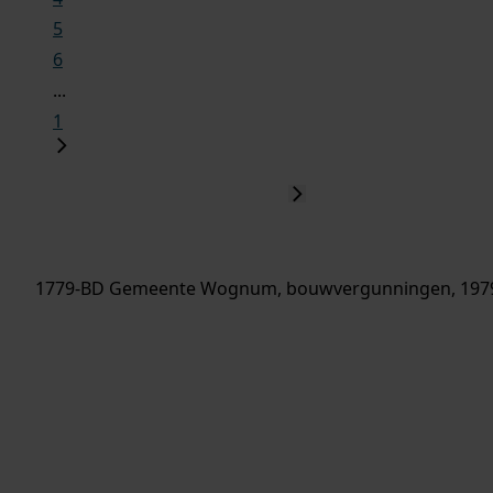
5
6
...
1
1779-BD Gemeente Wognum, bouwvergunningen, 197