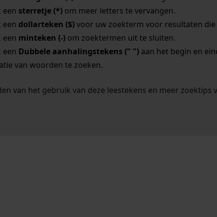
k een
sterretje (*)
om meer letters te vervangen.
k een
dollarteken ($)
voor uw zoekterm voor resultaten die o
k een
minteken (-)
om zoektermen uit te sluiten.
k een
Dubbele aanhalingstekens (" ")
aan het begin en ei
tie van woorden te zoeken.
en van het gebruik van deze leestekens en meer zoektips 