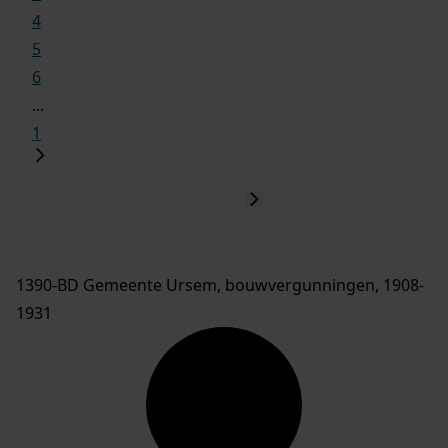
4
5
6
...
1
1390-BD Gemeente Ursem, bouwvergunningen, 1908-
1931