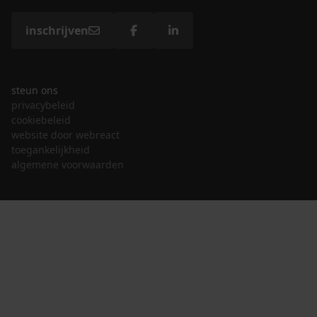
inschrijven
steun ons
privacybeleid
cookiebeleid
website door webreact
toegankelijkheid
algemene voorwaarden