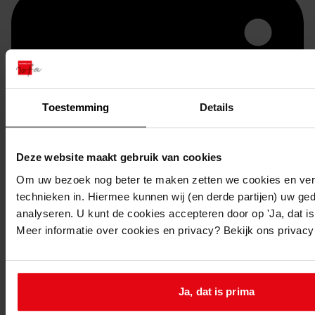
Toestemming
Details
Deze website maakt gebruik van cookies
Printen
Om uw bezoek nog beter te maken zetten we cookies en verg
technieken in. Hiermee kunnen wij (en derde partijen) uw ge
duurzaam webadres
analyseren. U kunt de cookies accepteren door op 'Ja, dat is 
Meer informatie over cookies en privacy? Bekijk ons privac
Inventaris
Ja, dat is prima
Bouwvergunningen uit toegang 1390