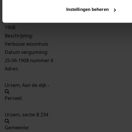
Instellingen beheren
574
Verbouw woonhuis, 1908
Datering
:
1908
Beschrijving:
Verbouw woonhuis
Datum vergunning:
25-06-1908 nummer 6
Adres:
Ursem, Aan de dijk -
Perceel:
Ursem, sectie B 234
Gemeente: