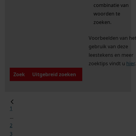
combinatie van
woorden te
zoeken.
Voorbeelden van he
gebruik van deze
leestekens en meer
zoektips vindt u
hier
.
Zoek
Uitgebreid zoeken
1
...
2
3