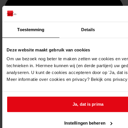
Toestemming
Details
Deze website maakt gebruik van cookies
Om uw bezoek nog beter te maken zetten we cookies en verg
technieken in. Hiermee kunnen wij (en derde partijen) uw ge
Printen
analyseren. U kunt de cookies accepteren door op 'Ja, dat is 
Meer informatie over cookies en privacy? Bekijk ons privac
duurzaam webadres
Ja, dat is prima
Inventaris
Bouwvergunningen uit toegang 0822
Instellingen beheren