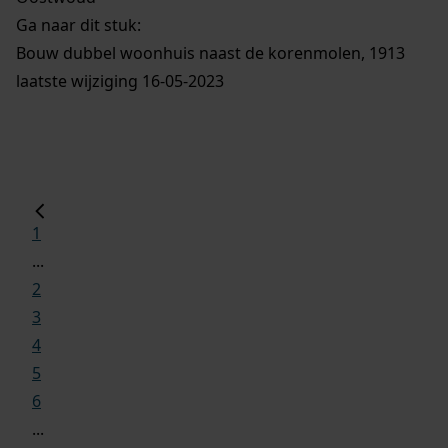
Ga naar dit stuk:
Bouw dubbel woonhuis naast de korenmolen, 1913
laatste wijziging 16-05-2023
1
...
2
3
4
5
6
...