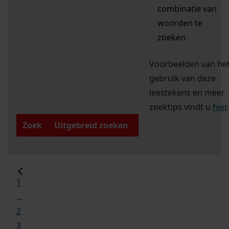
combinatie van
woorden te
zoeken.
Voorbeelden van he
gebruik van deze
leestekens en meer
zoektips vindt u
hier
.
Zoek
Uitgebreid zoeken
1
...
2
3