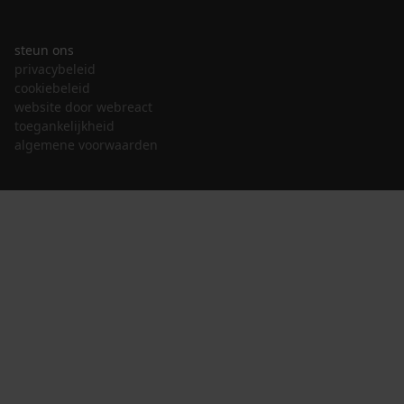
steun ons
privacybeleid
cookiebeleid
website door webreact
toegankelijkheid
algemene voorwaarden