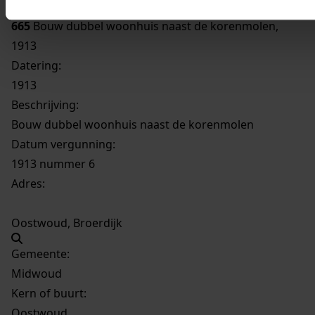
665
Bouw dubbel woonhuis naast de korenmolen,
1913
Datering
:
1913
Beschrijving:
Bouw dubbel woonhuis naast de korenmolen
Datum vergunning:
1913 nummer 6
Adres:
Oostwoud, Broerdijk
Gemeente:
Midwoud
Kern of buurt:
Oostwoud