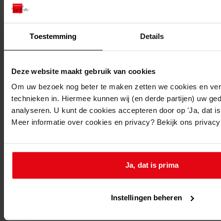
Toestemming
Details
Printen
duurzaam webadres
Deze website maakt gebruik van cookies
Om uw bezoek nog beter te maken zetten we cookies en verg
technieken in. Hiermee kunnen wij (en derde partijen) uw ge
analyseren. U kunt de cookies accepteren door op 'Ja, dat is 
Inventaris
Meer informatie over cookies en privacy? Bekijk ons privac
2. Stukken betreffende bijzondere onderwerpen
2.2. Taakuitoefening
2.2.06. Gezondheid
Ja, dat is prima
2.2.06.2. Voorkoming van milieuverontreiniging
2.2.06.2.2. Omgevingshinder (o.a. hinderwet- en
Instellingen beheren
milieuwetvergunningen)