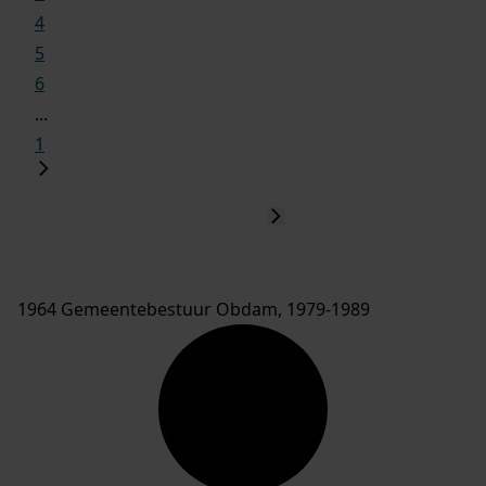
4
5
6
...
1
1964 Gemeentebestuur Obdam, 1979-1989