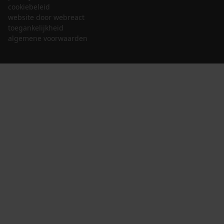
cookiebeleid
website door webreact
toegankelijkheid
algemene voorwaarden