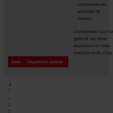
combinatie van
woorden te
zoeken.
Voorbeelden van he
gebruik van deze
leestekens en meer
zoektips vindt u
hier
.
Zoek
Uitgebreid zoeken
1
...
2
3