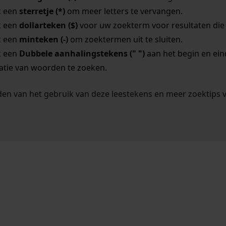
k een
sterretje (*)
om meer letters te vervangen.
k een
dollarteken ($)
voor uw zoekterm voor resultaten die o
k een
minteken (-)
om zoektermen uit te sluiten.
k een
Dubbele aanhalingstekens (" ")
aan het begin en ei
tie van woorden te zoeken.
en van het gebruik van deze leestekens en meer zoektips 