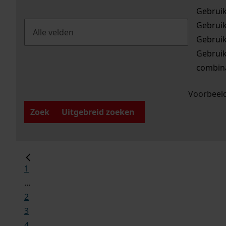
Gebrui
Gebrui
Gebrui
Gebrui
combina
Voorbeeld
Zoek
Uitgebreid zoeken
1
...
2
3
4