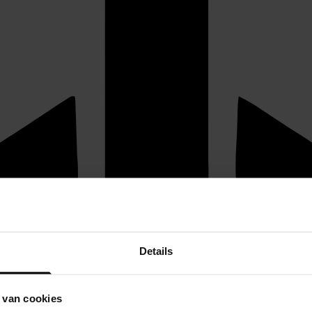
Details
 van cookies