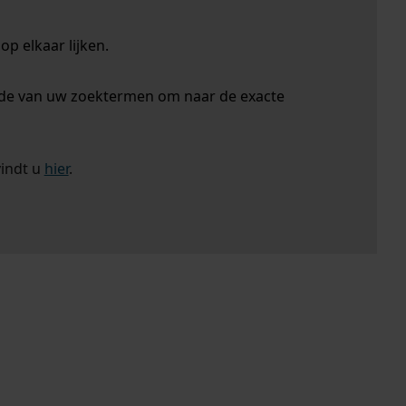
p elkaar lijken.
nde van uw zoektermen om naar de exacte
vindt u
hier
.