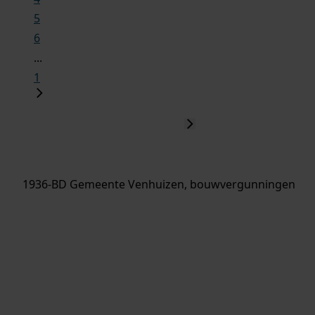
5
6
...
1
1936-BD Gemeente Venhuizen, bouwvergunningen