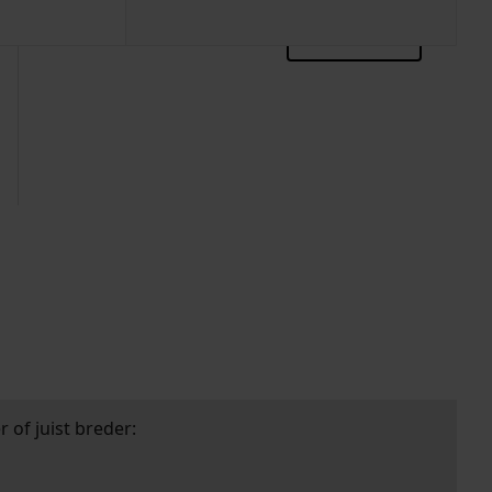
zoektips
 of juist breder: