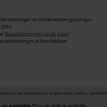
n
tieberekeningen en hinderwetvergunningen
 2010.
aar
Bouwtekeningen op de kaart
.
bouwtekeningen al beschikbaar.
tekens in uw zoekopdracht te gebruiken, zoekt u specifieker
k een
vraagteken (?)
om één letter te vervangen.