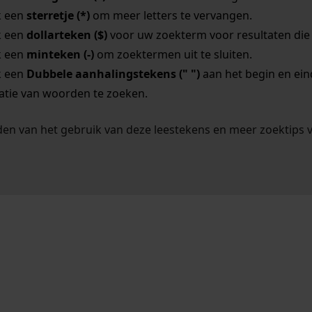
k een
sterretje (*)
om meer letters te vervangen.
k een
dollarteken ($)
voor uw zoekterm voor resultaten die o
k een
minteken (-)
om zoektermen uit te sluiten.
k een
Dubbele aanhalingstekens (" ")
aan het begin en ei
tie van woorden te zoeken.
en van het gebruik van deze leestekens en meer zoektips 