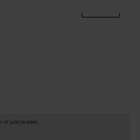
zoektips
 of juist breder: