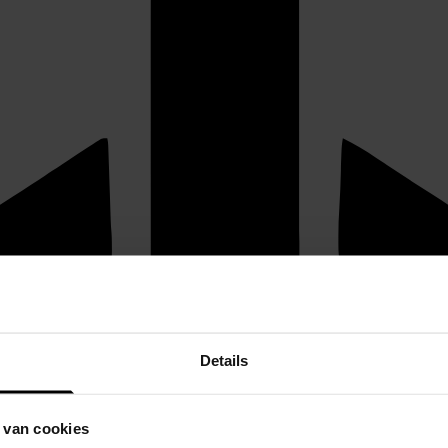
Details
 van cookies