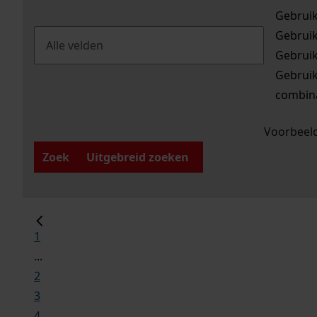
Gebrui
Gebrui
Gebrui
Gebrui
combina
Voorbeeld
Zoek
Uitgebreid zoeken
1
...
2
3
4