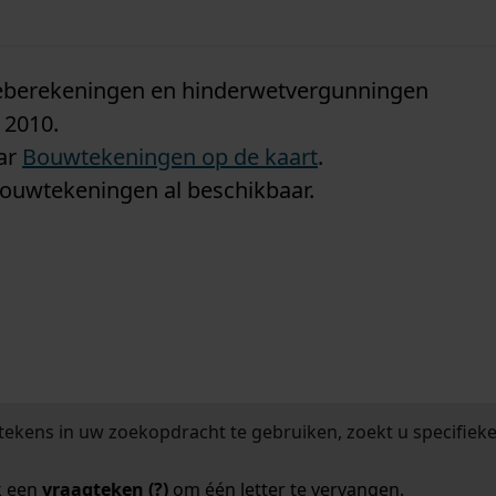
n
tieberekeningen en hinderwetvergunningen
 2010.
aar
Bouwtekeningen op de kaart
.
bouwtekeningen al beschikbaar.
tekens in uw zoekopdracht te gebruiken, zoekt u specifieker
k een
vraagteken (?)
om één letter te vervangen.