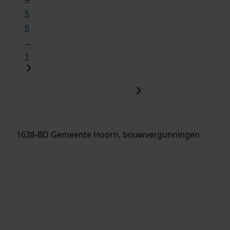
5
6
...
1
1638-BD Gemeente Hoorn, bouwvergunningen