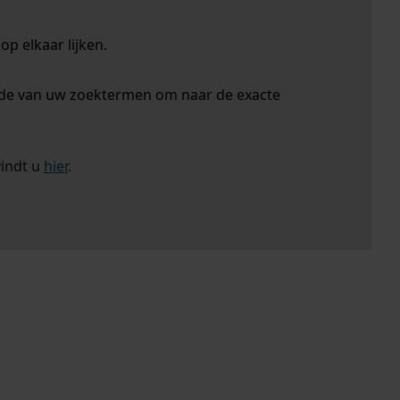
p elkaar lijken.
nde van uw zoektermen om naar de exacte
vindt u
hier
.