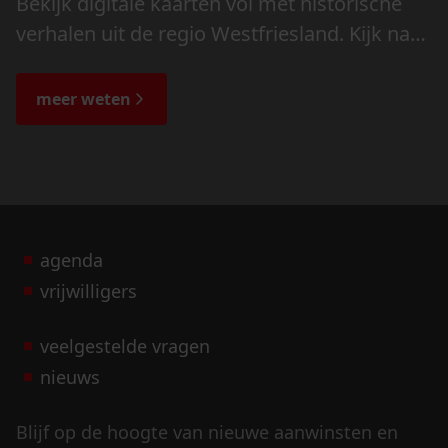
Bekijk digitale kaarten vol met historische
verhalen uit de regio Westfriesland. Kijk naar
de veranderingen in het landschap en lees
de bijzondere verhalen.
meer weten
agenda
vrijwilligers
veelgestelde vragen
nieuws
Blijf op de hoogte van nieuwe aanwinsten en