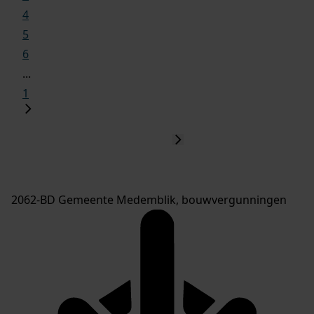
4
5
6
...
1
2062-BD Gemeente Medemblik, bouwvergunningen