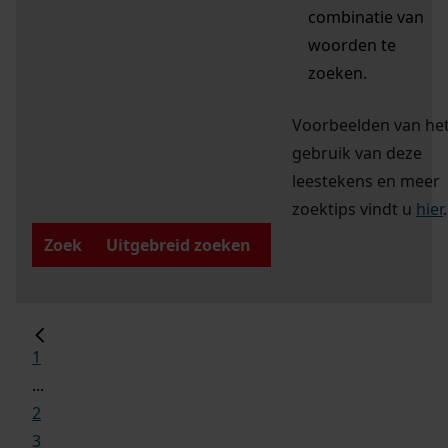
combinatie van
woorden te
zoeken.
Voorbeelden van he
gebruik van deze
leestekens en meer
zoektips vindt u
hier
.
Zoek
Uitgebreid zoeken
1
...
2
3