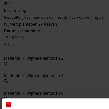
2002
Beschrijving:
Gedeeltelijk vernieuwen van het dak van de woningen
Wijmersplantsoen 2-18 (even)
Datum vergunning:
13-08-2002
Adres:
Medemblik, Wijmersplantsoen 2
Medemblik, Wijmersplantsoen 4
Medemblik, Wijmersplantsoen 6