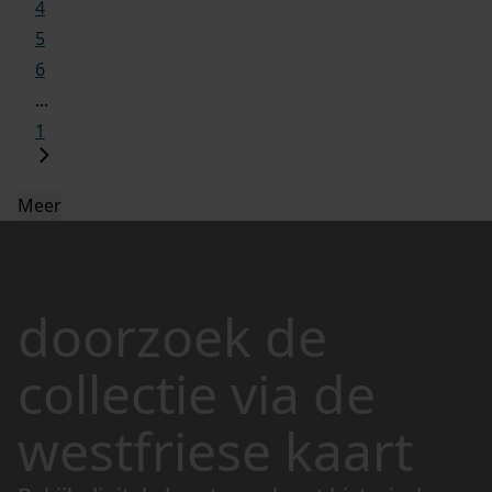
4
5
6
...
1
Meer
doorzoek de
collectie via de
westfriese kaart