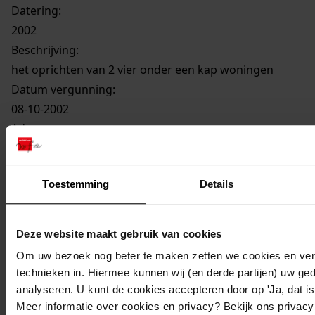
Datering
:
2002
Beschrijving:
het oprichten van 2 vier onder een kap woningen
Datum vergunning:
08-10-2002
Adres:
Ursem, Geesterland 31
Toestemming
Details
Ursem, Geesterland 33
Deze website maakt gebruik van cookies
Om uw bezoek nog beter te maken zetten we cookies en verg
Ursem, Geesterland 35
technieken in. Hiermee kunnen wij (en derde partijen) uw ge
analyseren. U kunt de cookies accepteren door op 'Ja, dat is 
Meer informatie over cookies en privacy? Bekijk ons privac