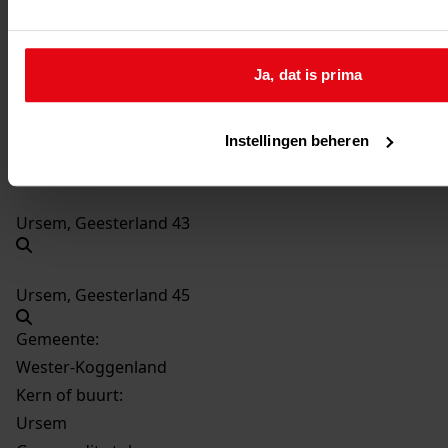
Ursem, Geesterland 37
Ja, dat is prima
Ursem, Geesterland 39
Instellingen beheren
Ursem, Geesterland 41
Ursem, Geesterland 43
Ursem, Geesterland 45
Gemeente:
Wester-Koggenland
Kern of buurt:
Ursem