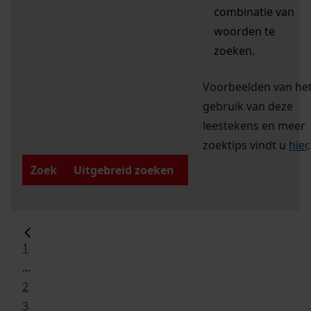
combinatie van
woorden te
zoeken.
Voorbeelden van he
gebruik van deze
leestekens en meer
zoektips vindt u
hier
.
Zoek
Uitgebreid zoeken
1
...
2
3