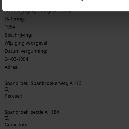
1095
Wijziging voorgevel, 1954
Datering
:
1954
Beschrijving:
Wijziging voorgevel
Datum vergunning:
04-03-1954
Adres:
Spanbroek, Spanbroekerweg A 113
Perceel:
Spanbroek, sectie A 1184
Gemeente: