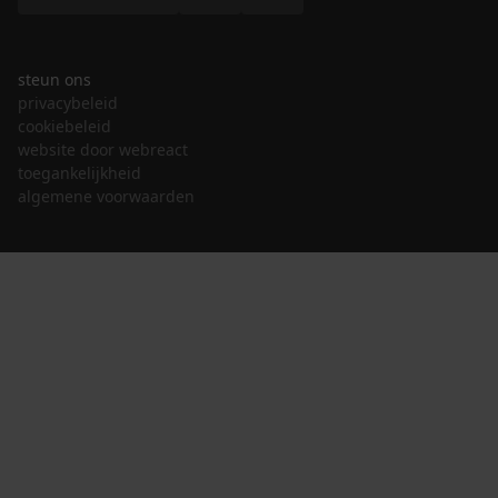
steun ons
privacybeleid
cookiebeleid
website door webreact
toegankelijkheid
algemene voorwaarden