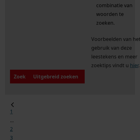
combinatie van
woorden te
zoeken.
Voorbeelden van he
gebruik van deze
leestekens en meer
zoektips vindt u
hier
.
Zoek
Uitgebreid zoeken
1
...
2
3