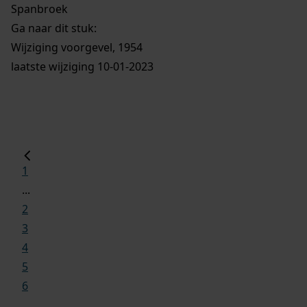
Spanbroek
Ga naar dit stuk:
Wijziging voorgevel, 1954
laatste wijziging 10-01-2023
1
...
2
3
4
5
6
...