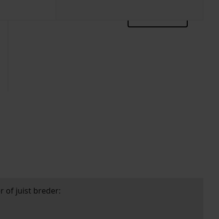
zoektips
 of juist breder: