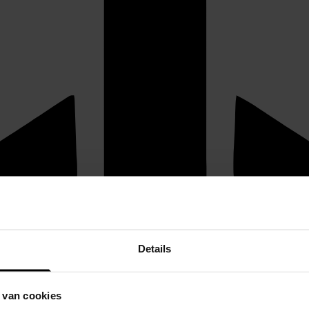
Details
 van cookies