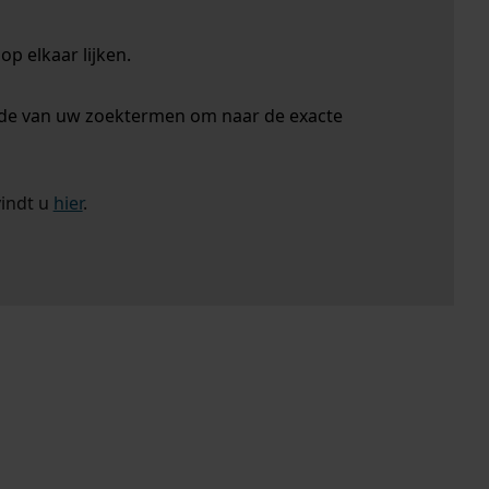
p elkaar lijken.
nde van uw zoektermen om naar de exacte
vindt u
hier
.