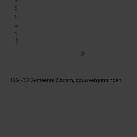
5
6
...
1
1964-BD Gemeente Obdam, bouwvergunningen