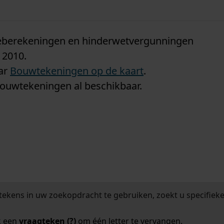
n
tieberekeningen en hinderwetvergunningen
 2010.
aar
Bouwtekeningen op de kaart
.
bouwtekeningen al beschikbaar.
tekens in uw zoekopdracht te gebruiken, zoekt u specifieker
k een
vraagteken (?)
om één letter te vervangen.