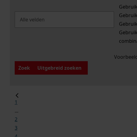
Gebrui
Gebrui
Gebrui
Gebrui
combina
Voorbeeld
Zoek
Uitgebreid zoeken
1
...
2
3
4