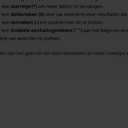
k een
sterretje (*)
om meer letters te vervangen.
k een
dollarteken ($)
voor uw zoekterm voor resultaten die o
k een
minteken (-)
om zoektermen uit te sluiten.
k een
Dubbele aanhalingstekens (" ")
aan het begin en ei
tie van woorden te zoeken.
en van het gebruik van deze leestekens en meer zoektips 