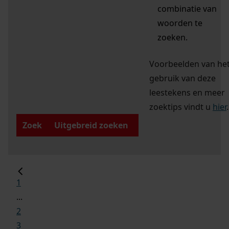
combinatie van
woorden te
zoeken.
Voorbeelden van he
gebruik van deze
leestekens en meer
zoektips vindt u
hier
.
Zoek
Uitgebreid zoeken
1
...
2
3