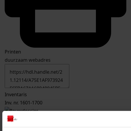
Printen
duurzaam webadres
Inventaris
Inv. nr. 1601-1700
1678
Bouw van een buitenberging, 1999-1999
Datering
: