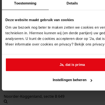
1999-1999
Toestemming
Details
Beschrijving:
Bouw van een buitenberging
Deze website maakt gebruik van cookies
Datum vergunning:
Om uw bezoek nog beter te maken zetten we cookies en verg
01-06-1999
technieken in. Hiermee kunnen wij (en derde partijen) uw ge
Adres:
analyseren. U kunt de cookies accepteren door op 'Ja, dat is 
Meer informatie over cookies en privacy? Bekijk ons privac
Hauwert, Boxwoudstraat 4
Nieuw adres:
Ja, dat is prima
Hauwert, Boxwoudstraat 4
Instellingen beheren
Perceel:
Noorder-Koggenland, sectie B 649