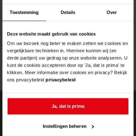
Helaas, er is een fout opgetreden
Toestemming
Details
Over
Door een fout tijdens het verwerken van deze pagina is het niet
mogelijk om deze pagina te kunnen bekijken.
Deze website maakt gebruik van cookies
404
- Not Found
Om uw bezoek nog beter te maken zetten we cookies en
vergelijkbare technieken in. Hiermee kunnen wij (en
Mogelijk kunt u deze pagina niet bezoeken door:
derde partijen) uw gedrag op onze website analyseren. U
kunt de cookies accepteren door op 'Ja, dat is prima' te
een
verouderde bladwijzer/favoriet
klikken. Meer informatie over cookies en privacy? Bekijk
een zoekmachine heeft een
verouderde lijst van de website
ons privacybeleid
privacybeleid
een
fout getypt
adres
Ja, dat is prima
doorzoek de
Instellingen beheren