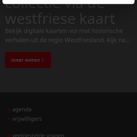
collectie via de
westfriese kaart
Bekijk digitale kaarten vol met historische
verhalen uit de regio Westfriesland. Kijk naar
de veranderingen in het landschap en lees
de bijzondere verhalen.
meer weten
agenda
vrijwilligers
veelgestelde vragen