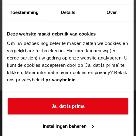
Helaas, er is een fout opgetreden
Toestemming
Details
Over
Door een fout tijdens het verwerken van deze pagina is het niet
mogelijk om deze pagina te kunnen bekijken.
Deze website maakt gebruik van cookies
404
- Not Found
Om uw bezoek nog beter te maken zetten we cookies en
vergelijkbare technieken in. Hiermee kunnen wij (en
Mogelijk kunt u deze pagina niet bezoeken door:
derde partijen) uw gedrag op onze website analyseren. U
kunt de cookies accepteren door op 'Ja, dat is prima' te
een
verouderde bladwijzer/favoriet
klikken. Meer informatie over cookies en privacy? Bekijk
een zoekmachine heeft een
verouderde lijst van de website
ons privacybeleid
privacybeleid
een
fout getypt
adres
Ja, dat is prima
doorzoek de
Instellingen beheren