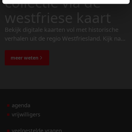
collectie via de
westfriese kaart
Bekijk digitale kaarten vol met historische
verhalen uit de regio Westfriesland. Kijk naar
de veranderingen in het landschap en lees
de bijzondere verhalen.
meer weten
agenda
vrijwilligers
veelgestelde vragen