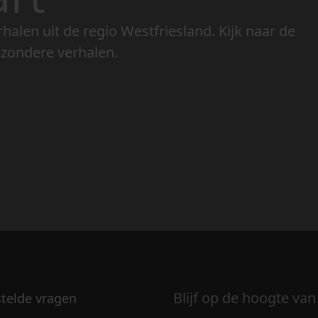
rhalen uit de regio Westfriesland. Kijk naar de
jzondere verhalen.
Blijf op de hoogte van
stelde vragen