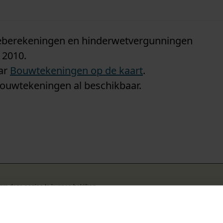
n
tieberekeningen en hinderwetvergunningen
 2010.
aar
Bouwtekeningen op de kaart
.
bouwtekeningen al beschikbaar.
k om deze pagina te kunnen bekijken.