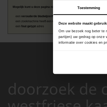
Mogelijk kunt u deze pagina niet bezoeken door:
Toestemming
een
verouderde bladwijzer/favoriet
een zoekmachine heeft een
verouderde lijst van de website
Deze website maakt gebruik
een
fout getypt
adres
Om uw bezoek nog beter te m
partijen) uw gedrag op onze 
informatie over cookies en p
doorzoek de c
westfriese ka