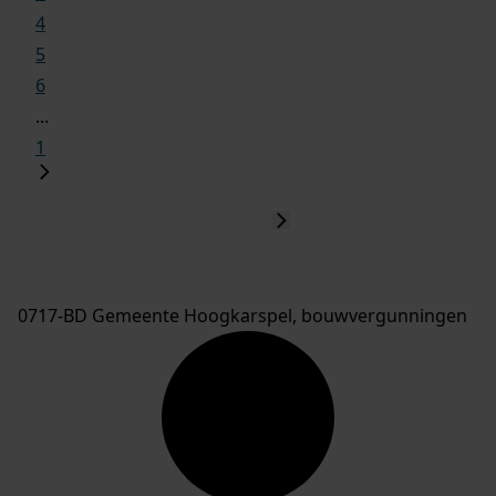
4
5
6
...
1
0717-BD Gemeente Hoogkarspel, bouwvergunningen