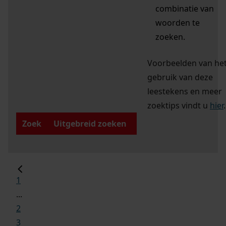
combinatie van
woorden te
zoeken.
Voorbeelden van he
gebruik van deze
leestekens en meer
zoektips vindt u
hier
.
Zoek
Uitgebreid zoeken
1
...
2
3