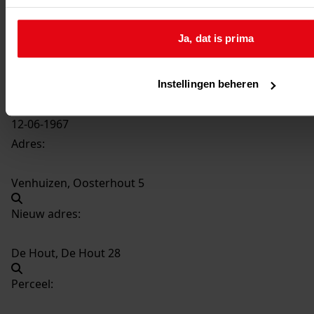
289
Vernieuwen van een brugdek, 1967
Datering
:
Ja, dat is prima
1967
Beschrijving:
Vernieuwen van een brugdek
Instellingen beheren
Datum vergunning:
12-06-1967
Adres:
Venhuizen, Oosterhout 5
Nieuw adres:
De Hout, De Hout 28
Perceel: