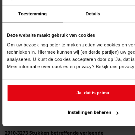
Toestemming
Details
Printen
Deze website maakt gebruik van cookies
duurzaam webadres
Om uw bezoek nog beter te maken zetten we cookies en verg
technieken in. Hiermee kunnen wij (en derde partijen) uw ge
analyseren. U kunt de cookies accepteren door op 'Ja, dat is 
Meer informatie over cookies en privacy? Bekijk ons privac
Inventaris
2. Stukken betreffende bijzondere onderwerpen
2.2. Taakuitoefening
Ja, dat is prima
2.2.08. Preventieve gezondheidszorg
2.2.08.2. Voorkoming van milieuverontreiniging
Instellingen beheren
2.2.08.2.2. Omgevingshinder
2910-3273
Stukken betreffende verleende