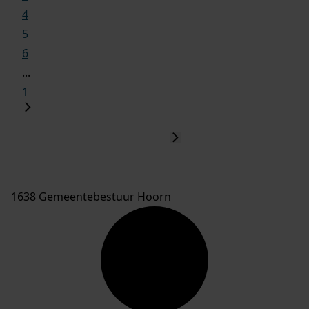
4
5
6
...
1
1638 Gemeentebestuur Hoorn