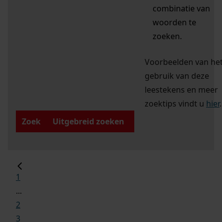
combinatie van
woorden te
zoeken.
Voorbeelden van he
gebruik van deze
leestekens en meer
zoektips vindt u
hier
.
Zoek
Uitgebreid zoeken
1
...
2
3