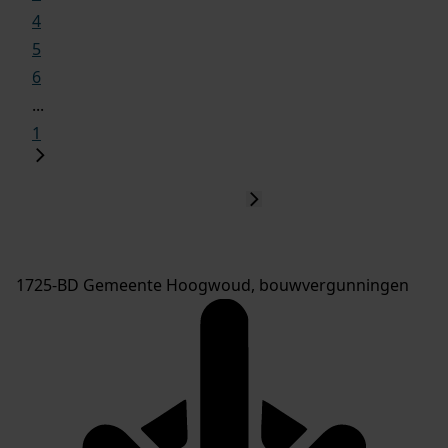
4
5
6
...
1
1725-BD Gemeente Hoogwoud, bouwvergunningen