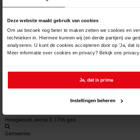
Beschrijving:
Bouw van een 8-klassige R.K. basisschool
Deze website maakt gebruik van cookies
Datum vergunning:
16-10-1974
Om uw bezoek nog beter te maken zetten we cookies en verg
technieken in. Hiermee kunnen wij (en derde partijen) uw ge
Adres:
analyseren. U kunt de cookies accepteren door op 'Ja, dat is 
Meer informatie over cookies en privacy? Bekijk ons privac
Hoogwoud, Burgemeester Heymansstraat 4
Nieuw adres:
Ja, dat is prima
Hoogwoud, Burgemeester Heijmansstraat 4
Instellingen beheren
Perceel:
Hoogwoud, sectie D 1756 ged
Gemeente: