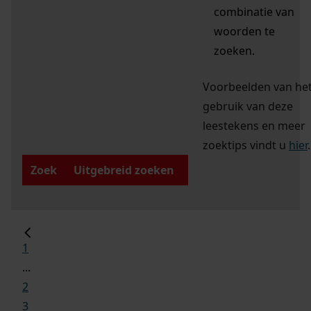
combinatie van
woorden te
zoeken.
Voorbeelden van he
gebruik van deze
leestekens en meer
zoektips vindt u
hier
.
Zoek
Uitgebreid zoeken
1
...
2
3