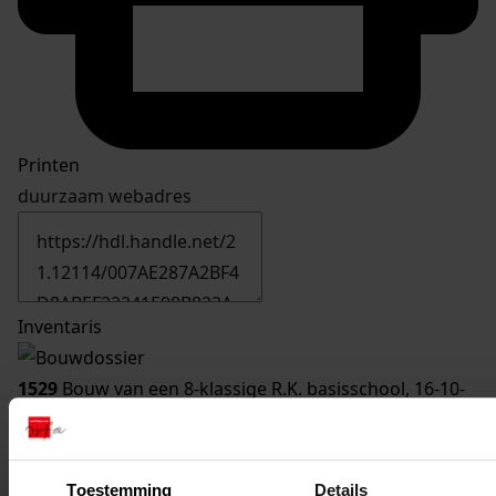
Printen
duurzaam webadres
Inventaris
1529
Bouw van een 8-klassige R.K. basisschool, 16-10-
1974
Datering
:
16-10-1974
Toestemming
Details