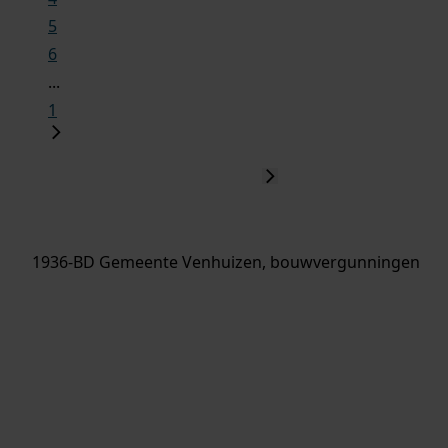
5
6
...
1
1936-BD Gemeente Venhuizen, bouwvergunningen