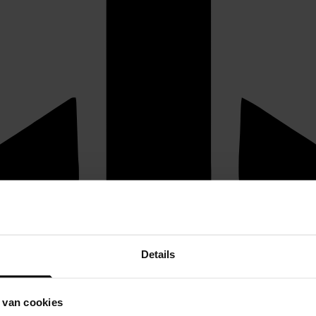
Details
 van cookies