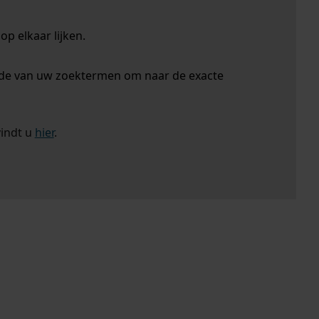
p elkaar lijken.
nde van uw zoektermen om naar de exacte
vindt u
hier
.