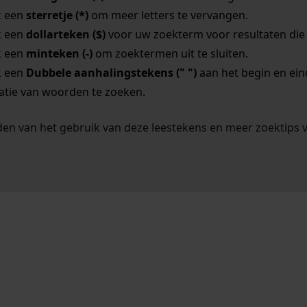
k een
sterretje (*)
om meer letters te vervangen.
k een
dollarteken ($)
voor uw zoekterm voor resultaten die o
k een
minteken (-)
om zoektermen uit te sluiten.
k een
Dubbele aanhalingstekens (" ")
aan het begin en ei
tie van woorden te zoeken.
en van het gebruik van deze leestekens en meer zoektips 