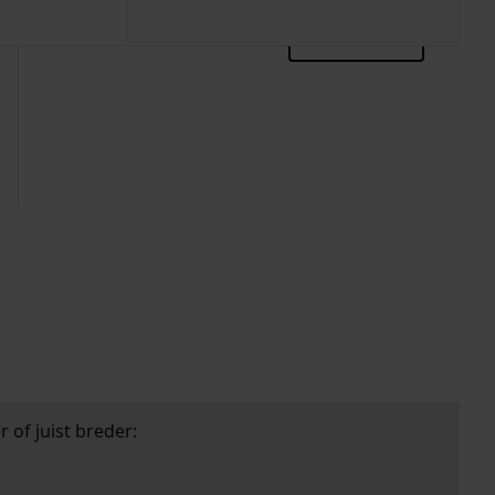
zoektips
 of juist breder: