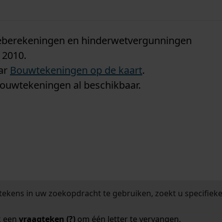
n
tieberekeningen en hinderwetvergunningen
 2010.
aar
Bouwtekeningen op de kaart
.
bouwtekeningen al beschikbaar.
tekens in uw zoekopdracht te gebruiken, zoekt u specifieker
k een
vraagteken (?)
om één letter te vervangen.