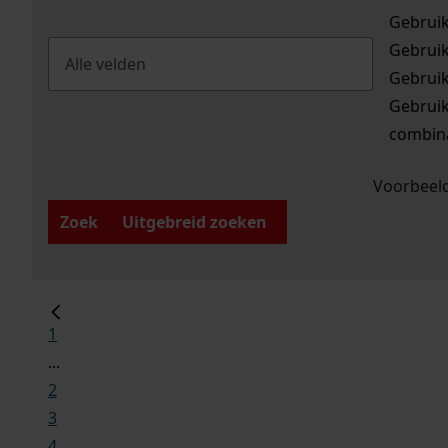
Gebrui
Gebrui
Gebrui
Gebrui
combina
Voorbeeld
Zoek
Uitgebreid zoeken
1
...
2
3
4