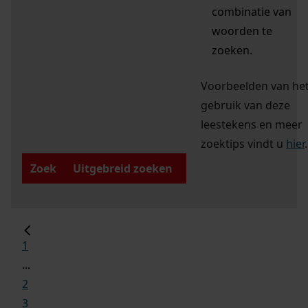
combinatie van
woorden te
zoeken.
Voorbeelden van he
gebruik van deze
leestekens en meer
zoektips vindt u
hier
.
Zoek
Uitgebreid zoeken
1
...
2
3