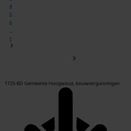
4
5
6
...
1
1725-BD Gemeente Hoogwoud, bouwvergunningen