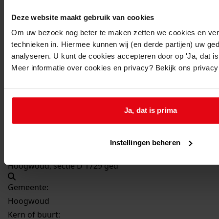
Bouw van 20 woningen
Deze website maakt gebruik van cookies
Datum vergunning:
Om uw bezoek nog beter te maken zetten we cookies en verg
26-11-1970
technieken in. Hiermee kunnen wij (en derde partijen) uw ge
Adres:
analyseren. U kunt de cookies accepteren door op 'Ja, dat is 
Hoogwoud, Burgemeester Heymansstraat 1, 3, 5, 7, 9,
Meer informatie over cookies en privacy? Bekijk ons privac
11, 13, 15, 17, 19, 21, 23, 25, 27, 29, 31, 33, 35, 37, 39
Nieuw adres:
Ja, dat is prima
Hoogwoud, Burgemeester Heijmansstraat
Perceel:
Instellingen beheren
Hoogwoud, sectie D 1729 ged
Gemeente:
Hoogwoud
Kern of buurt: