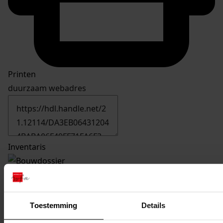
Printen
duurzaam webadres
Inventaris
1229
Bouw van 20 woningen, 26-11-1970
Datering
:
26-11-1970
Toestemming
Details
Beschrijving: