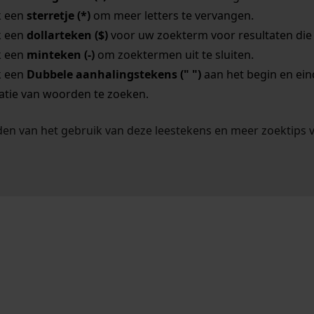
k een
sterretje (*)
om meer letters te vervangen.
k een
dollarteken ($)
voor uw zoekterm voor resultaten die o
k een
minteken (-)
om zoektermen uit te sluiten.
k een
Dubbele aanhalingstekens (" ")
aan het begin en ei
tie van woorden te zoeken.
en van het gebruik van deze leestekens en meer zoektips 