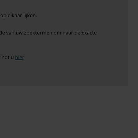
p elkaar lijken.
nde van uw zoektermen om naar de exacte
vindt u
hier
.