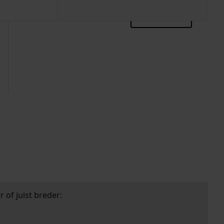
zoektips
 of juist breder: