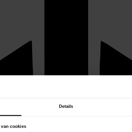
Details
 van cookies