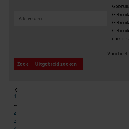
Gebrui
Gebrui
Gebrui
Gebrui
combina
Voorbeeld
Zoek
Uitgebreid zoeken
1
...
2
3
4