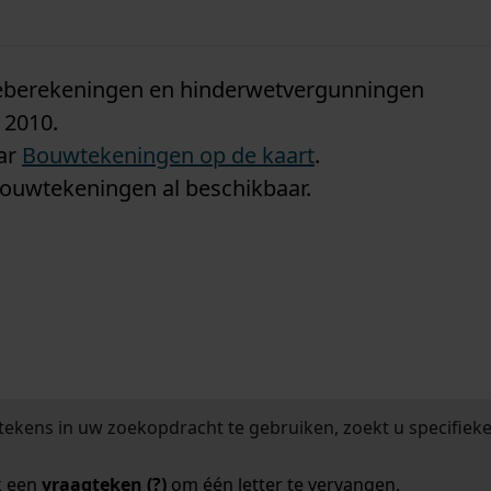
n
tieberekeningen en hinderwetvergunningen
 2010.
aar
Bouwtekeningen op de kaart
.
bouwtekeningen al beschikbaar.
tekens in uw zoekopdracht te gebruiken, zoekt u specifieker
k een
vraagteken (?)
om één letter te vervangen.