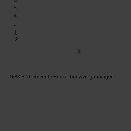
5
6
...
1
1638-BD Gemeente Hoorn, bouwvergunningen