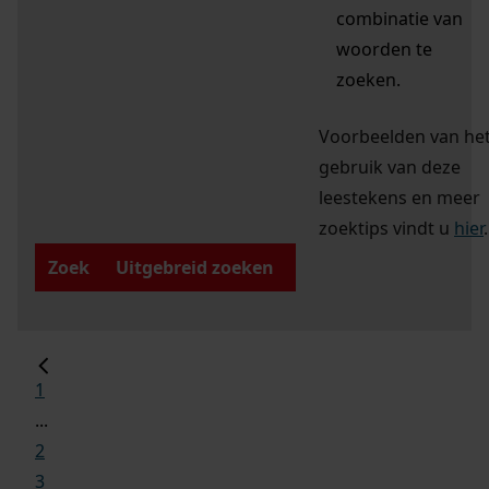
combinatie van
woorden te
zoeken.
Voorbeelden van he
gebruik van deze
leestekens en meer
zoektips vindt u
hier
.
Zoek
Uitgebreid zoeken
1
...
2
3