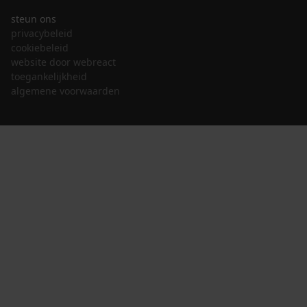
steun ons
privacybeleid
cookiebeleid
website door webreact
toegankelijkheid
algemene voorwaarden