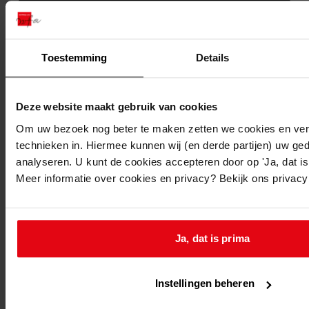
Toestemming
Details
Deze website maakt gebruik van cookies
Om uw bezoek nog beter te maken zetten we cookies en verg
technieken in. Hiermee kunnen wij (en derde partijen) uw ge
analyseren. U kunt de cookies accepteren door op 'Ja, dat is 
Printen
Meer informatie over cookies en privacy? Bekijk ons privac
duurzaam webadres
Ja, dat is prima
Inventaris
Instellingen beheren
Bouwvergunningen uit toegang 0822