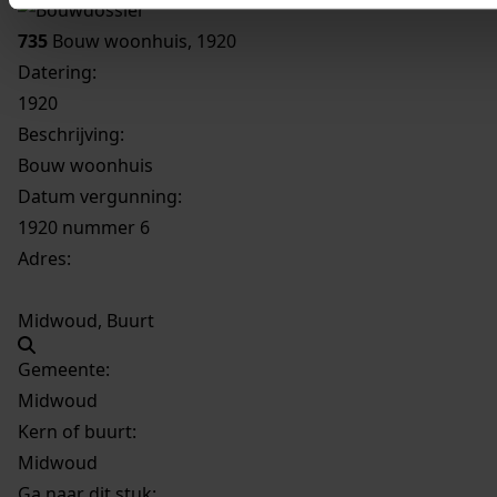
735
Bouw woonhuis, 1920
Datering
:
1920
Beschrijving:
Bouw woonhuis
Datum vergunning:
1920 nummer 6
Adres:
Midwoud, Buurt
Gemeente:
Midwoud
Kern of buurt:
Midwoud
Ga naar dit stuk: