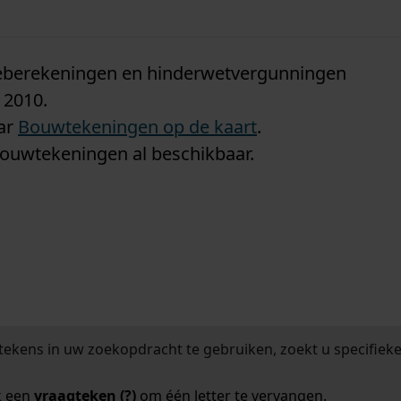
n
tieberekeningen en hinderwetvergunningen
 2010.
aar
Bouwtekeningen op de kaart
.
bouwtekeningen al beschikbaar.
tekens in uw zoekopdracht te gebruiken, zoekt u specifieker
k een
vraagteken (?)
om één letter te vervangen.