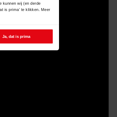
e kunnen wij (en derde
t is prima' te klikken. Meer
Ja, dat is prima