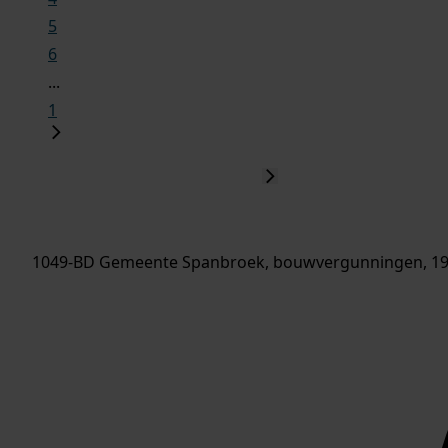
5
6
...
1
1049-BD Gemeente Spanbroek, bouwvergunningen, 19