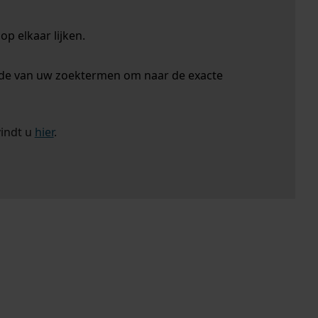
p elkaar lijken.
nde van uw zoektermen om naar de exacte
vindt u
hier
.