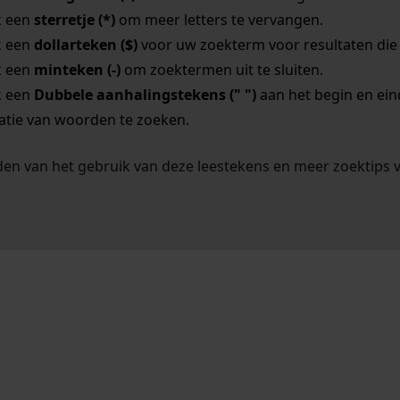
k een
sterretje (*)
om meer letters te vervangen.
k een
dollarteken ($)
voor uw zoekterm voor resultaten die o
k een
minteken (-)
om zoektermen uit te sluiten.
k een
Dubbele aanhalingstekens (" ")
aan het begin en ei
tie van woorden te zoeken.
en van het gebruik van deze leestekens en meer zoektips 