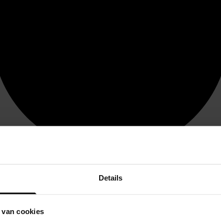
Details
 van cookies