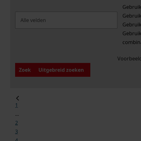
Gebrui
Gebrui
Gebrui
Gebrui
combina
Voorbeeld
Zoek
Uitgebreid zoeken
1
...
2
3
4