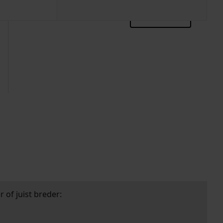
zoektips
 of juist breder: